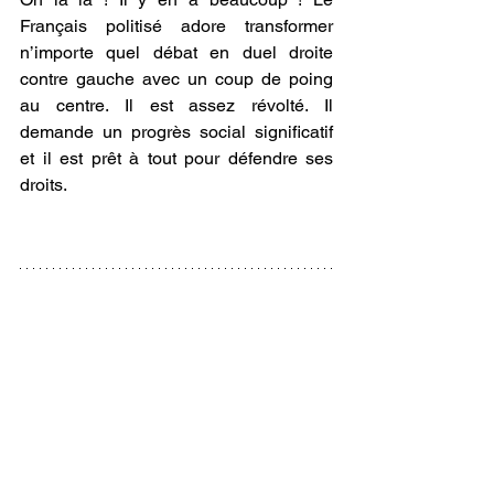
Français politisé adore transformer 
n’importe quel débat en duel droite 
contre gauche avec un coup de poing 
au centre. Il est assez révolté. Il 
demande un progrès social significatif 
et il est prêt à tout pour défendre ses 
droits.
Si
 tu souhaites soutenir mon travail en 
faisant un don, tu peux le faire juste ici 
et je te remercie du fond du cœur :  