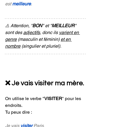
est 
meilleure
.
⚠️ Attention, "
BON
" et "
MEILLEUR
" 
sont des 
adjectifs
, donc ils 
varient en 
genre
 (masculin et féminin) 
et en 
nombre
 (singulier et pluriel). 
❌ Je vais visiter ma mère.
On utilise le verbe "
VISITER
" pour les 
endroits. 
Tu peux dire : 
Je vais 
visiter 
Paris
.