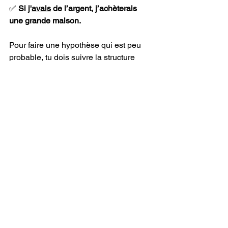
✅ 
Si j'
avais
 de l’argent, j’achèterais 
une grande maison.
Pour faire une hypothèse qui est peu 
probable, tu dois suivre la structure 
suivante :
SI
+
IMPARFAIT 
+
CONDITIONNEL PRÉSENT
Par exemple :
Si tu 
étais 
avec moi, je 
pourrais
t’embrasser tendrement.
Si j’
habitais
 en France, je 
mangerais 