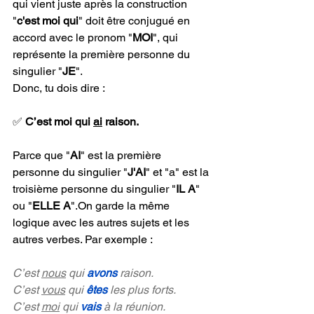
qui vient juste après la construction 
"
c'est moi qui
" doit être conjugué en 
accord avec le pronom "
MOI
", qui 
représente la première personne du 
singulier "
JE
". 
Donc, tu dois dire : 
✅ 
C’est moi qui 
ai
 raison.
Parce que "
AI
" est la première 
personne du singulier "
J'AI
" et "a" est la 
troisième personne du singulier "
IL A
" 
ou "
ELLE A
".On garde la même 
logique avec les autres sujets et les 
autres verbes. Par exemple :
C’est 
nous
 qui 
avons 
raison.
C’est 
vous
 qui 
êtes 
les plus forts.
C’est 
moi
 qui 
vais 
à la réunion.