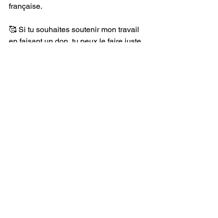
française. 
🥰 Si tu souhaites soutenir mon travail 
en faisant un don, tu peux le faire juste 
ici et je te remercie du fond du cœur :    
📖 Si tu veux progresser encore plus et 
encore plus vite, compte sur moi, je 
suis professeur de français pour les 
étrangers depuis 2012 et je donne des 
cours à des élèves du monde entier.
contact
📩 Inscris-toi à ma newsletter gratuite 
pour ne rien rater : 