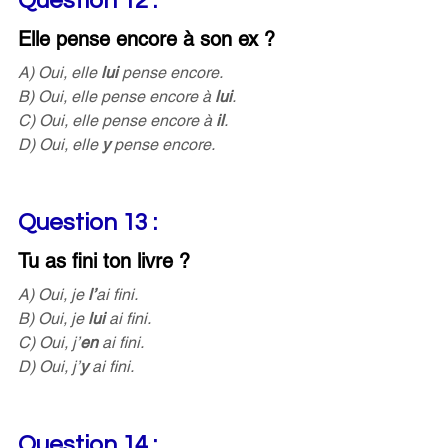
Question 12 : 
Elle pense encore à son ex ?
A) Oui, elle 
lui 
pense encore.
B) Oui, elle pense encore à 
lui
. 
C) Oui, elle pense encore à 
il
.
D) Oui, elle 
y 
pense encore.  
Question 13 : 
Tu as fini ton livre ?
A) Oui, je 
l’
ai fini.
B) Oui, je 
lui 
ai fini.
C) Oui, j’
en
 ai fini.
D) Oui, j’
y
 ai fini.
Question 14 : 