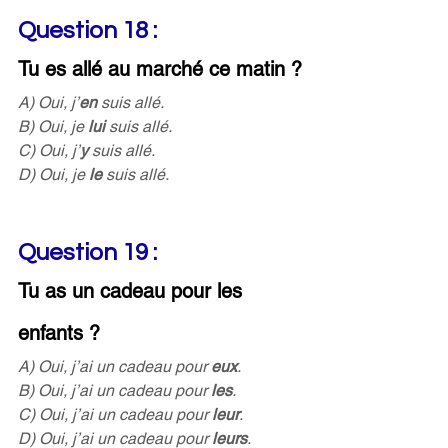
Question 18 : 
Tu es allé au marché ce matin ?
A) Oui, j’
en
 suis allé.
B) Oui, je 
lui 
suis allé.
C) Oui, j’
y
 suis allé.
D) Oui, je 
le 
suis allé.
Question 19 : 
Tu as un cadeau pour les 
enfants ?
A) Oui, j’ai un cadeau pour 
eux
.
B) Oui, j’ai un cadeau pour 
les
.
C) Oui, j’ai un cadeau pour 
leur
.
D) Oui, j’ai un cadeau pour 
leurs
.