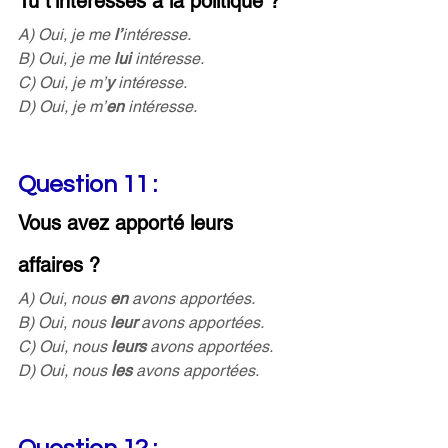
Tu t’intéresses à la politique ?
A) Oui, je me 
l’
intéresse.
B) Oui, je me 
lui 
intéresse.
C) Oui, je m’
y 
intéresse.
D) Oui, je m’
en
 intéresse.
Question 11 : 
Vous avez apporté leurs 
affaires ?
A) Oui, nous 
en 
avons apportées.
B) Oui, nous 
leur 
avons apportées.
C) Oui, nous 
leurs 
avons apportées.
D) Oui, nous 
les 
avons apportées.