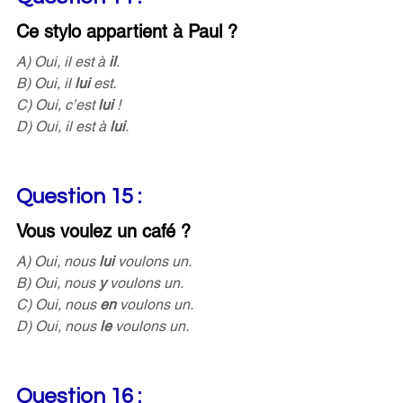
Ce stylo appartient à Paul ?
A) Oui, il est à 
il
.
B) Oui, il 
lui 
est.
C) Oui, c’est 
lui 
!
D) Oui, il est à 
lui
.
Question 15 : 
Vous voulez un café ?
A) Oui, nous 
lui 
voulons un.
B) Oui, nous 
y 
voulons un.
C) Oui, nous 
en 
voulons un.
D) Oui, nous 
le 
voulons un.
Question 16 : 