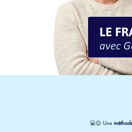
💻😉 Une
méthode