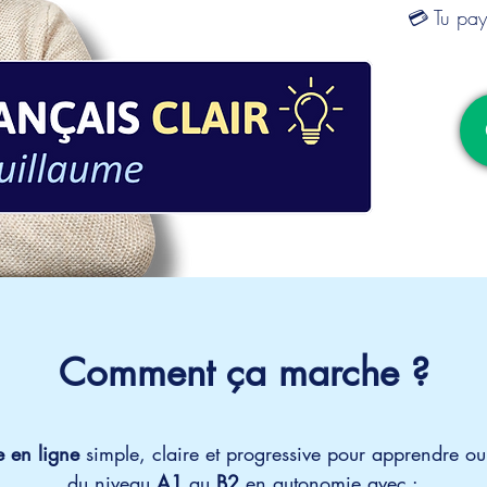
💳 Tu paye
Comment ça marche ?
 en ligne
simple, claire et progressive pour apprendre
ou
du niveau
A1
au
B2
en autonomie
avec :