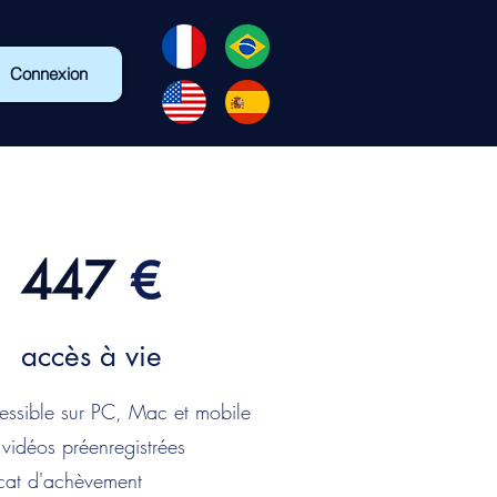
Connexion
447
€
accès à vie
sible sur PC, Mac et mobile
déos préenregistrées
cat d'achèvement