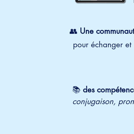
👥
Une communaut
pour échanger et 
📚
des compétence
conjugaison, pron