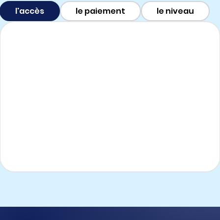
l'accès
le paiement
le niveau