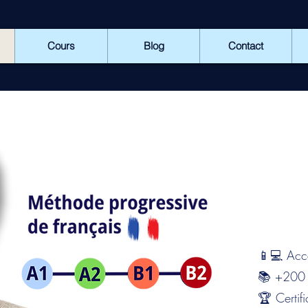
Cours
Blog
Contact
📱💻 Acces
📚 +200 vi
🏆 Certifi