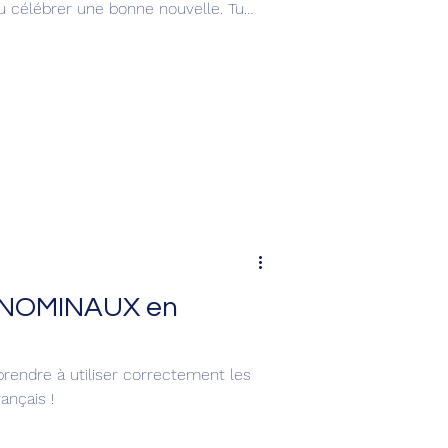
u célébrer une bonne nouvelle. Tu
es émotions en français. 😄✨
ONOMINAUX en
prendre à utiliser correctement les
nçais !