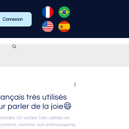
Connexion
nçais très utilisés
r parler de la joie😄
prendre 20 verbes très utilisés en
t content, montrer son enthousiasme,