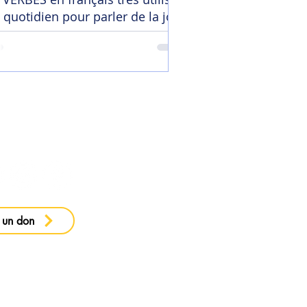
 quotidien pour parler de la joie
 ma newsletter
 un don
e confidentialité