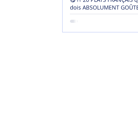
dois ABSOLUMENT GOÛTE
France !
Home
Mon blog
Contact
Chaîne YouTu
Soutenir mon tra
Termes et conditi