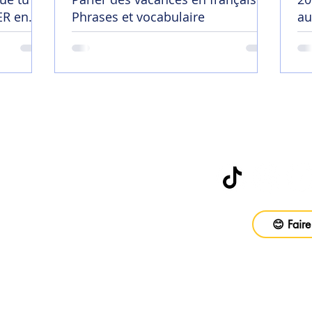
R en
Phrases et vocabulaire
au
😄
Abonne-toi à
be
😊 Faire
vail
ons
Foire aux questions
CGV
Politique d