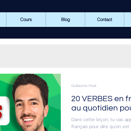
Cours
Blog
Contact
Guillaume Posé
20 VERBES en fra
au quotidien pou
Dans cette leçon, tu vas ap
français pour dire qu’on es