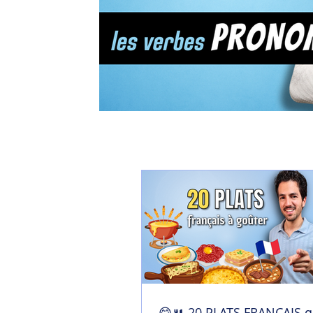
😋🍴 20 PLATS FRANÇAIS q