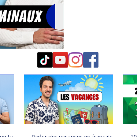
ue tu
Parler des vacances en français |
20