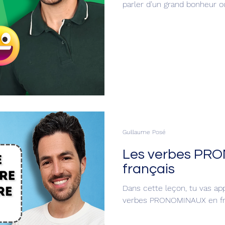
parler d’un grand bonheur o
vas apprendre à exprimer t
Guillaume Posé
Les verbes PR
français
Dans cette leçon, tu vas ap
verbes PRONOMINAUX en fra