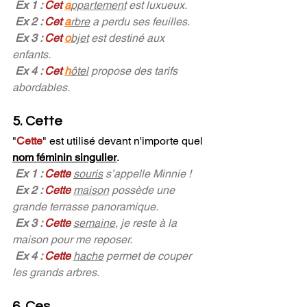
Ex 1 : 
Cet
a
ppartement
est luxueux.
Ex 2 : 
Cet
a
rbre
a perdu ses feuilles.
Ex 3 : 
Cet 
o
bjet
 est destiné aux 
enfants. 
Ex 4 : 
Cet 
h
ôtel
 propose des tarifs 
abordables.
5. Cette
"
Cette
"
 est utilisé devant n'importe quel 
nom féminin singulier
.
Ex 1 : 
Cette
souris
 s’appelle Minnie !
Ex 2 : 
Cette 
maison
 possède une 
grande terrasse panoramique.
Ex 3 : 
Cette 
semaine
, je reste à la 
maison pour me reposer.
Ex 4 : 
Cette
hache
 permet de couper 
les grands arbres. 
6. Ces