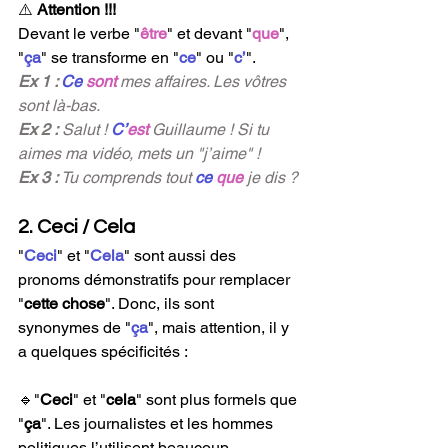
⚠️
Attention !!!
Devant le verbe "
être
" et devant "
que
", 
"
ça
" se transforme en "
ce
"
ou
"
c’
".
Ex 1 : 
Ce
sont 
mes affaires. Les vôtres 
sont là-bas.
Ex 2 :
 Salut ! 
C’
est 
Guillaume ! Si tu 
aimes ma vidéo, mets un "j’aime" !
Ex 3 : 
Tu comprends tout 
ce 
que
 je dis ?
2. Ceci / Cela 
"
Ceci
"
et
"
Cela
"
 sont aussi des 
pronoms démonstratifs pour remplacer 
"
cette chose
"
. Donc, ils sont 
synonymes de 
"
ça
"
, mais attention, il y 
a quelques spécificités :
🔹"
Ceci
"
et
"
cela
" sont plus formels que 
"
ça
". Les journalistes et les hommes 
politiques l’utilisent beaucoup. 