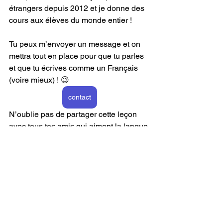
étrangers depuis 2012 et je donne des 
cours aux élèves du monde entier !
Tu peux m’envoyer un message et on 
mettra tout en place pour que tu parles 
et que tu écrives comme un Français 
(voire mieux) ! 😉
contact
N’oublie pas de partager cette leçon 
avec tous tes amis qui aiment la langue 
française ou qui veulent aller en France 
! 
À très bientôt pour d'autres leçons !!! 
Guillaume, ton prof de français
cours de français
french class
clases de francés