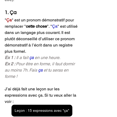
1. Ça 
"
Ça
"
est un pronom démonstratif pour 
remplacer "
cette chose
". 
"
Ça
"
 est utilisé 
dans un langage plus courant. Il est 
plutôt déconseillé d’utiliser ce pronom 
démonstratif à l’écrit dans un registre 
plus formel.
Ex 1 :
 Il a fait 
ça
 en une heure.
Ex 2 : 
Pour être en forme, il faut dormir 
au moins 7h. Fais 
ça
et tu seras en 
forme !
J’ai déjà fait une leçon sur les 
expressions avec ça. Si tu veux aller la 
voir :
Leçon : 15 expressions avec "ça"