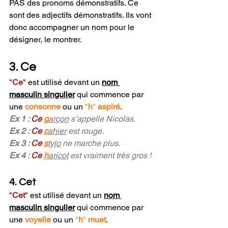
PAS des pronoms démonstratifs. Ce 
sont des adjectifs démonstratifs. Ils vont 
donc accompagner un nom pour le 
désigner, le montrer.
3. Ce
"
Ce
"
 est utilisé devant un 
nom 
masculin singulier
 qui commence par 
une 
consonne
ou un 
"
h
"
 aspiré
.
Ex 1 : 
Ce
g
arçon
 s’appelle Nicolas.
Ex 2 : 
Ce 
c
ahier
 est rouge.
Ex 3 : 
Ce 
s
tylo
 ne marche plus.
Ex 4 : 
Ce
h
aricot
est vraiment très gros !
4. Cet
"
Cet
"
 est utilisé devant un 
nom 
masculin singulier
 qui commence par 
une 
voyelle
 ou un 
"
h
" 
muet
.