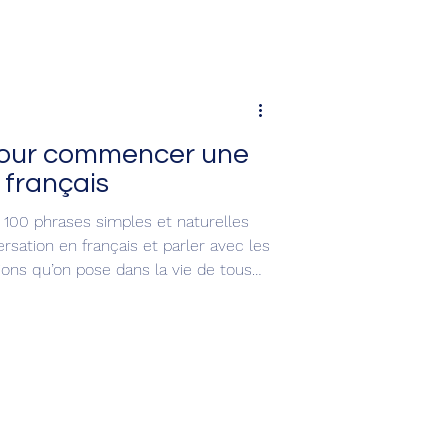
our commencer une
 français
r 100 phrases simples et naturelles
ation en français et parler avec les
ions qu’on pose dans la vie de tous
discuter de l’origine, du travail, des
 beaucoup d’autres thèmes.