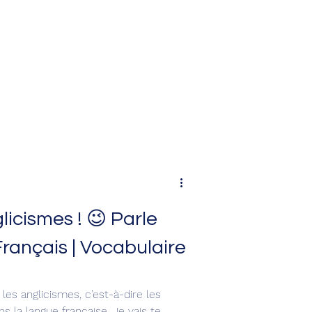
icismes ! 😉 Parle
rançais | Vocabulaire
les anglicismes, c’est-à-dire les
ns la langue française. Je vais te