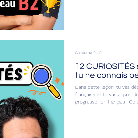
Guillaume Posé
12 CURIOSITÉS 
tu ne connais p
Dans cette leçon, tu vas déc
française et tu vas appren
progresser en français ! Ce 
propos du français. Oui, la 
parfois, elle est aussi très