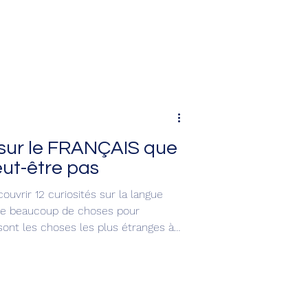
sur le FRANÇAIS que
eut-être pas
ouvrir 12 curiosités sur la langue
dre beaucoup de choses pour
sont les choses les plus étranges à
langue française est magnifique, mais
 curieuse ou même bizarre. 😅⚠️