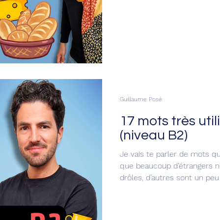
Guillaume Posé
17 mots très util
(niveau B2)
Je vais te parler de mots q
que beaucoup d’étrangers n
drôles, d’autres sont un peu 
écoute bien, je t’explique to