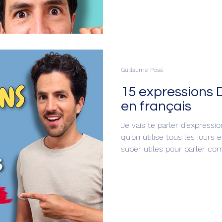
Guillaume Posé
15 expressions
en français
Je vais te parler d'expressio
qu'on utilise tous les jours
super utiles pour parler co
du vocabulaire facilement et
vont te faire rire. 😂 C’est pa