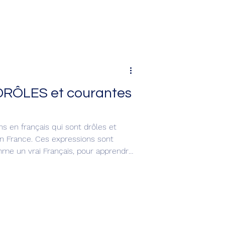
 DRÔLES et courantes
ns en français qui sont drôles et
 en France. Ces expressions sont
mme un vrai Français, pour apprendre
 tu vas les adorer parce qu’elles
rti !