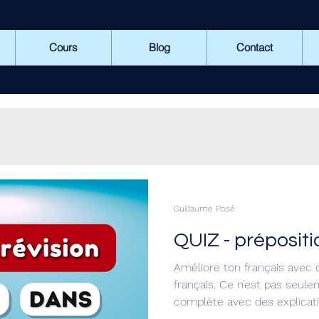
Cours
Blog
Contact
Guillaume Posé
QUIZ - prépositi
Améliore ton français avec 
français. Ce n’est pas seulement un test : c’est aussi une révision
complète avec des explicatio
comment utiliser les bonnes 