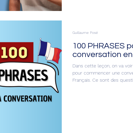
Guillaume Posé
100 PHRASES p
conversation en
Dans cette leçon, on va voi
pour commencer une convers
Français. Ce sont des quest
les jours. Tu vas apprendre à 
loisirs, de la famille et de