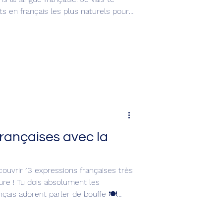
s en français les plus naturels pour
feedback, challenge et bien
r comment parler comme un vrai
s anglais. Tu vas enrichir ton
er un français plus authentique et
françaises avec la
ouvrir 13 expressions françaises très
ture ! Tu dois absolument les
çais adorent parler de bouffe 🍽️
 de manger. 😅