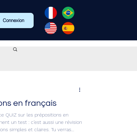
Connexion
ons en français
ce QUIZ sur les prépositions en
ns simples et claires. Tu verras
prépositions selon le verbe, le lieu