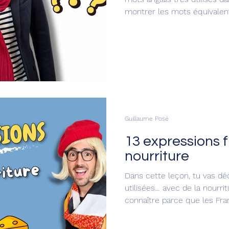
montrer les mots équivalent
remplacer des mots comme 
d’autres ! Tu vas découvri
Français sans utiliser de mot
vocabulaire français et parl
élégant.
Guillaume Posé
13 expressions 
nourriture
Dans cette leçon, tu vas déc
utilisées… avec de la nourri
connaître parce que les Fran
même quand il ne s’agit pas