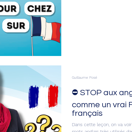
ou la situation.
Guillaume Posé
⛔ STOP aux angl
comme un vrai F
français
Dans cette leçon, on va voir 
mots anglais très utilisés da