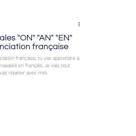
ales "ON" "AN" "EN"
onciation française
iation française, tu vas apprendre à
nasales en français. Je vais tout
 vas répéter avec moi.