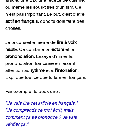
article, une BD, une recette de cuisine, 
ou même les sous-titres d’un film. Ce 
n’est pas important. Le but, c’est d’être 
actif en français
, donc tu dois faire des 
choses.
Je
 te conseille même de 
lire à voix 
haut
e. Ça combine la 
lecture 
et la 
prononciation
. Essaye d’imiter la 
prononciation française en faisant 
attention au 
rythme 
et à 
l’intonation
. 
Explique tout ce que tu fais en français. 
Par exemple, tu peux dire :
"Je vais lire cet article en français."
"Je comprends ce mot écrit, mais 
comment ça se prononce ? Je vais 
vérifier ça."