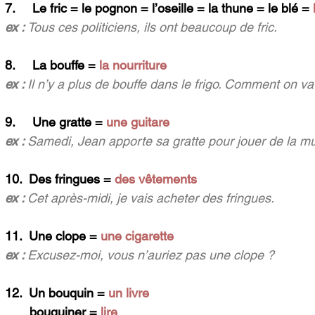
7.     Le fric = le pognon = l’oseille = la thune = le blé = 
ex : 
Tous ces politiciens, ils ont beaucoup de fric.
8.     La bouffe = 
la nourriture
ex : 
Il n’y a plus de bouffe dans le frigo. Comment on va 
9.     Une gratte = 
une guitare
ex : 
Samedi, Jean apporte sa gratte pour jouer de la m
10.  Des fringues = 
des vêtements
ex : 
Cet après-midi, je vais acheter des fringues.
11.  Une clope = 
une cigarette
ex : 
Excusez-moi, vous n’auriez pas une clope ?
12.  Un bouquin = 
un livre
       bouquiner =
 lire