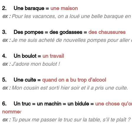
2.     Une baraque = 
une maison
ex : 
Pour les vacances, on a loué une belle baraque en 
3.     Des pompes = des godasses = 
des chaussures 
ex : 
Je me suis acheté de nouvelles pompes pour aller c
4.     Un boulot = 
un travail 
ex : 
J’adore mon boulot !
5.     Une cuite = 
quand on a bu trop d’alcool
ex : 
Mon cousin est sorti hier soir et il a pris une cuite.
6.     Un truc = un machin = un bidule = 
une chose qu’on
nomme
r
ex : 
Tu peux me passer le truc sur la table, s’il te plaît ?