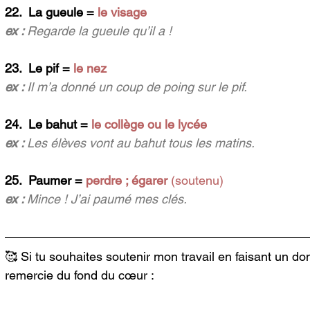
22.  La gueule =
 le visage
ex : 
Regarde la gueule qu’il a !
23.  Le pif = 
le nez
ex : 
Il m’a donné un coup de poing sur le pif.
24.  Le bahut = 
le collège ou le lycée
ex : 
Les élèves vont au bahut tous les matins.
25.  Paumer = 
perdre ; égarer 
(soutenu)
ex : 
Mince ! J’ai paumé mes clés.
🥰 Si tu souhaites soutenir mon travail en faisant un don, 
remercie du fond du cœur :  