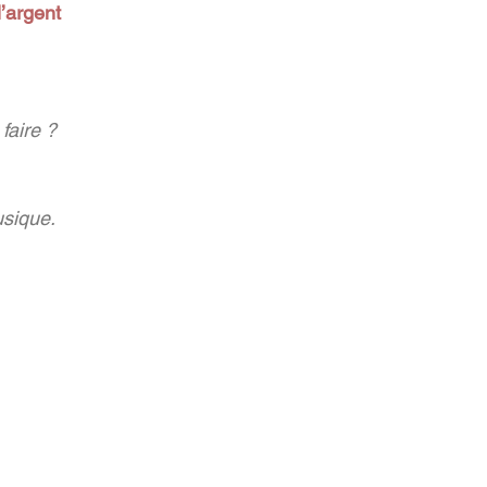
l’argent
faire ?
usique.