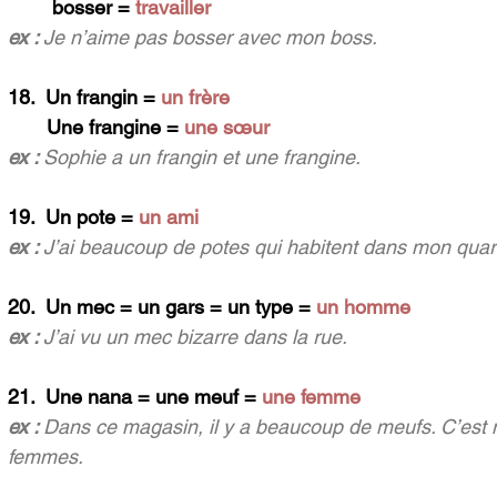
        bosser = 
travailler
ex : 
Je n’aime pas bosser avec mon boss.
18.  Un frangin = 
un frère
       Une frangine = 
une sœur 
ex : 
Sophie a un frangin et une frangine.
19.  Un pote = 
un ami
ex : 
J’ai beaucoup de potes qui habitent dans mon quart
20.  Un mec = un gars = un type = 
un homme
ex : 
J’ai vu un mec bizarre dans la rue.
21.  Une nana = une meuf = 
une femme
ex : 
Dans ce magasin, il y a beaucoup de meufs. C’est 
femmes.