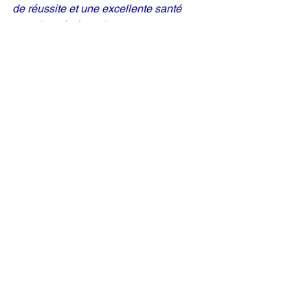
de réussite et une excellente santé 
pour l'année à venir.
Bon rétablissement !
Si quelqu'un est malade
, c’est sympa 
de lui dire ou de lui écrire :
Bon rétablissement ! 
Mais il y a d’autres possibilités comme :
Soigne-toi bien.
Repose-toi bien.
Guéris vite !
Prends bien soin de toi.
J’espère que tu te rétabliras vite !