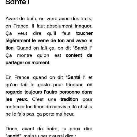
Santé !
Avant de boire un verre avec des amis, 
en France, il faut absolument 
trinquer
. 
Ça veut dire qu’il faut 
toucher 
légèrement le verre de ton ami avec le 
tien
. Quand on fait ça, on dit "
Santé !
" 
Ça montre qu’on est 
content de 
partager ce moment
. 
En France, quand on dit "
Santé 
!" et 
qu’on fait le geste pour trinquer, 
on 
regarde toujours l’autre personne dans 
les yeux
. C’est une 
tradition 
pour 
renforcer les liens de convivialité et si tu 
ne le fais pas, ça porte malheur.
Donc, avant de boire, tu peux dire 
"
santé
", mais tu peux aussi dire :