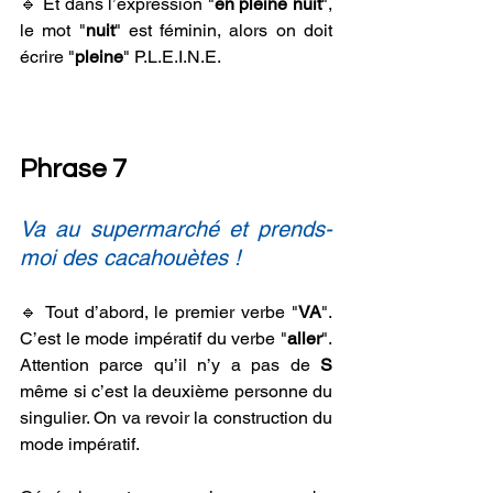
🔹 Et dans l’expression "
en pleine nuit
", 
le mot "
nuit
" est féminin, alors on doit 
écrire "
pleine
" P.L.E.I.N.E.
Phrase 7
Va au supermarché et prends-
moi des cacahouètes !
🔹 Tout d’abord, le premier verbe "
VA
". 
C’est le mode impératif du verbe "
aller
". 
Attention parce qu’il n’y a pas de 
S
même si c’est la deuxième personne du 
singulier. On va revoir la construction du 
mode impératif.