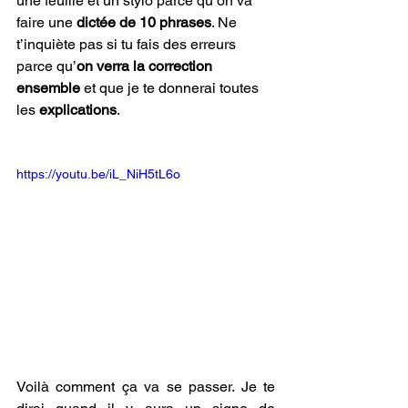
une feuille et un stylo parce qu’on va 
faire une
 dictée de 10 phrases
. Ne 
t’inquiète pas si tu fais des erreurs 
parce qu’
on verra la correction 
ensemble
 et que je te donnerai toutes 
les 
explications
. 
https://youtu.be/iL_NiH5tL6o
Voilà comment ça va se passer. Je te 