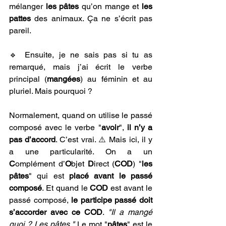
mélanger 
les pâtes
 qu’on mange et 
les 
pattes
 des animaux. Ça ne s’écrit pas 
pareil.
🔹 Ensuite, je ne sais pas si tu as 
remarqué, mais j’ai écrit le verbe 
principal (
mangées
) au féminin et au 
pluriel. Mais pourquoi ? 
Normalement, quand on utilise le passé 
composé avec le verbe "
avoir
", 
il n’y a 
pas d’accord
. C’est vrai. ⚠️ Mais ici, il y 
a une particularité. On a un 
C
omplément d’
O
bjet 
D
irect (
COD
) "
les 
pâtes
" qui est 
placé avant le passé 
composé
. Et quand le 
COD
 est avant le 
passé composé, 
le participe passé doit 
s’accorder avec ce COD
. 
"Il a mangé 
quoi ? Les pâtes."
 Le mot "
pâtes
" est le 