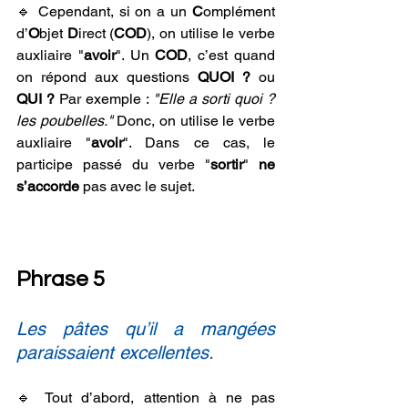
🔹 Cependant, si on a un 
C
omplément 
d’
O
bjet 
D
irect (
COD
), on utilise le verbe 
auxliaire "
avoir
". Un 
COD
, c’est quand 
on répond aux questions 
QUOI ?
 ou 
QUI ?
 Par exemple :
 "Elle a sorti quoi ? 
les poubelles."
 Donc, on utilise le verbe 
auxliaire "
avoir
". Dans ce cas, le 
participe passé du verbe "
sortir
" 
ne 
s’accorde 
pas avec le sujet.
Phrase 5
Les pâtes qu’il a mangées 
paraissaient excellentes.
🔹 Tout d’abord, attention à ne pas 