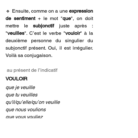
🔹 Ensuite, comme on a une 
expression 
de sentiment
 + le mot "
que
", on doit 
mettre le 
subjonctif 
juste après : 
"
veuilles
". C’est le verbe "
vouloir
" à la 
deuxième personne du singulier du 
subjonctif présent. Oui, il est irrégulier. 
Voilà sa conjugaison.
au présent de l’indicatif
VOULOIR
que je veuille
que tu veuilles
qu'il/qu’elle/qu’on veuille
que nous voulions
que vous vouliez
qu'ils/qu'elles veuillent