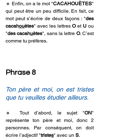
🔹 Enfin, on a le mot "
CACAHOUÈTES
" 
qui peut être un peu difficile. En fait, ce 
mot peut s’écrire de deux façons : "
des 
cacah
ou
ètes
" avec les lettres 
O
 et 
U
 ou 
"
des cacah
u
ètes
", sans la lettre 
O
. C’est 
comme tu préfères.
Phrase 8
Ton père et moi, on est tristes 
que tu veuilles étudier ailleurs.
🔹 Tout d’abord, le sujet "
ON
" 
représente ton père et moi, donc 2 
personnes. Par conséquent, on doit 
écrire l’adjectif "
triste
s
" avec un 
S
.