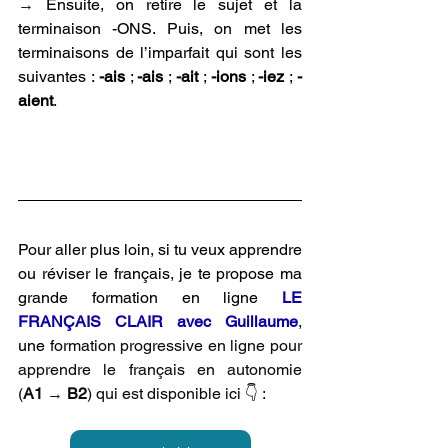
→ 
Ensuite, on retire le sujet et la 
terminaison -ONS. Puis, on met les 
terminaisons de l’imparfait qui sont les 
suivantes : 
-ais
 ; 
-ais
 ; 
-ait
 ; 
-ions
 ; 
-iez
 ; 
-
aient
.
Pour aller plus loin, si tu veux apprendre 
ou réviser le français, je te propose ma 
grande 
formation 
en ligne 
LE 
FRANÇAIS CLAIR avec Guillaume
, 
une
 formation progressive en ligne pour 
apprendre le français en autonomie 
(
A1
 → 
B2
) qui est disponible ici 👇 :