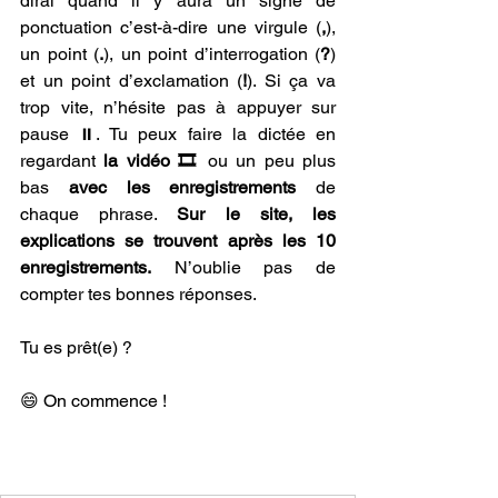
dirai quand il y aura un signe de 
ponctuation c’est-à-dire une virgule (
,
), 
un point (
.
), un point d’interrogation (
?
) 
et un point d’exclamation (
!
). Si ça va 
trop vite, n’hésite pas à appuyer sur 
pause ⏸️. Tu peux faire la dictée en 
regardant 
la vidéo 🎞️ 
ou un peu plus 
bas 
avec les enregistrements
 de 
chaque phrase. 
Sur le site, les 
explications se trouvent après les 10 
enregistrements.
 N’oublie pas de 
compter tes bonnes réponses. 
Tu es prêt(e) ? 
😄 On commence !