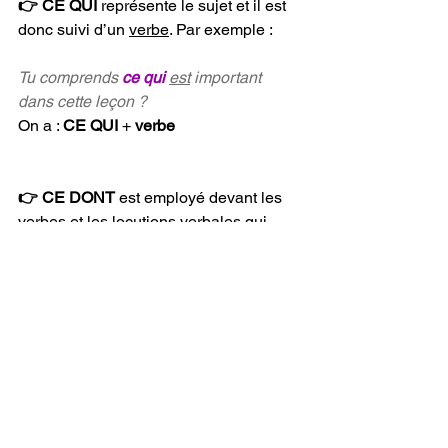
👉 CE QUI
 représente le sujet et il est 
donc suivi d’un 
verbe
. Par exemple :
Tu comprends 
ce qui
est
 important 
dans cette leçon ?
On a : 
CE QUI
 + 
verbe
👉 CE DONT
 est employé devant les 
verbes et les locutions verbales qui 
sont construits avec la préposition "
de
" 
comme "
avoir envie de
", "
rêver de
", 
"
parler de
", etc. Par exemple :
Tu comprends 
ce dont
j’ai envie.
On utilise "
ce dont
" parce qu’on dit 
"
j’ai 
envie DE quelque chose
".