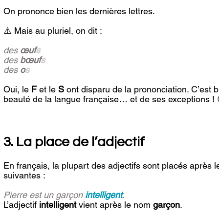
On prononce bien les dernières lettres. 
⚠️ Mais au pluriel, on dit :
des 
œuf
s
des 
bœuf
s
des 
o
s
Oui, le 
F
 et le 
S
 ont disparu de la prononciation. C’est 
beauté de la langue française… et de ses exceptions ! 
3. La place de l’adjectif
En français, la plupart des adjectifs sont placés aprè
suivantes :
Pierre est un garçon 
intelligent
. 
L’adjectif 
intelligent 
vient après le nom 
garçon
.