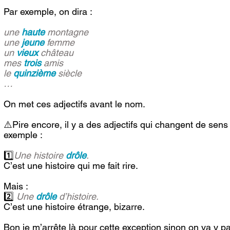
Par exemple, on dira : 
une 
haute
 montagne 
une 
jeune
 femme 
un 
vieux
 château 
mes 
trois 
amis 
le 
quinzième
 siècle
…
On met ces adjectifs avant le nom.
⚠️Pire encore, il y a des adjectifs qui changent de sens 
exemple : 
1️⃣
Une histoire 
drôle
. 
C’est une histoire qui me fait rire.
Mais :
2️⃣ 
Une 
drôle 
d’histoire.
C’est une histoire étrange, bizarre.
Bon je m’arrête là pour cette exception sinon on va y p