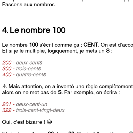
Passons aux nombres.
4. Le nombre 100
Le nombre 
100
 s'écrit comme ça : 
CENT
. On est d’acco
Et si je le multiplie, logiquement, je mets un 
S
 : 
200 -
 deux-cent
s
300 -
 trois-cent
s
400 - 
quatre-cent
s
⚠️ Mais attention, on a inventé une règle complètement f
alors on ne met pas de 
S
. Par exemple, on écrira : 
201 -
deux-cent-un 
322 -
 trois-cent-vingt-deux
Oui, c’est bizarre ! 😜