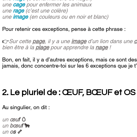
une 
cage
 pour enfermer les animaux
une 
rage
 (c’est une colère)
une 
image
 (en couleurs ou en noir et blanc)
Pour retenir ces exceptions, pense à cette phrase : 
👉
Sur cette 
page
, il y a une 
image
 d’un lion dans une 
c
bien être à la 
plage
 pour apprendre la 
nage
 !
Bon, en fait, il y a d’autres exceptions, mais ce sont de
jamais, donc concentre-toi sur les 6 exceptions que je t
2. Le pluriel de : ŒUF, BŒUF et OS
Au singulier, on dit :
un 
œu
f 
🥚
un 
bœu
f 
🐂
un 
o
s 
🦴