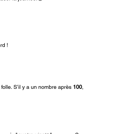
rd ! 
olle. S’il y a un nombre après 
100
, 