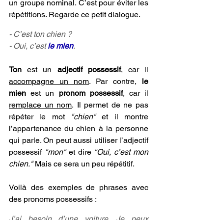
un groupe nominal. C’est pour éviter les 
répétitions. Regarde ce petit dialogue.
- C’est ton chien ?
- Oui, c’est 
le mien
.
Ton 
est un 
adjectif possessif
, car il 
accompagne un nom
. Par contre, 
le 
mien
 est un 
pronom possessif
, car il 
remplace un nom
. Il permet de ne pas 
répéter le mot 
"chien"
 et il montre 
l’appartenance du chien à la personne 
qui parle. On peut aussi utiliser l’adjectif 
possessif 
"mon"
 et dire 
"Oui, c’est mon 
chien." 
Mais ce sera un peu répétitif.
Voilà des exemples de phrases avec 
des pronoms possessifs :
J’ai besoin d’une voiture. Je peux 