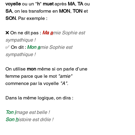
voyelle
 ou un "
h
"
 muet 
après 
MA
, 
TA
 ou 
SA
, on les transforme en 
MON
, 
TON
 et 
SON
. Par exemple :
❌ On ne dit pas :
Ma 
a
mie Sophie est 
sympathique !
✅ On dit : 
Mon 
a
mie Sophie est 
sympathique !
On utilise 
mon 
même si on parle d’une 
femme parce que le mot 
"amie" 
commence par la voyelle 
"A".
Dans la même logique, on dira :
Ton 
i
mage est belle !
Son 
h
istoire est drôle !