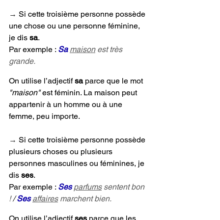
→ 
Si cette troisième personne possède 
une chose ou une personne féminine, 
je dis 
sa
. 
Par exemple : 
Sa
maison
 est très 
grande.
On utilise l’adjectif 
sa 
parce que le mot
"maison" 
est féminin. La maison peut 
appartenir à un homme ou à une 
femme, peu importe.
→ 
Si cette troisième personne possède 
plusieurs choses ou plusieurs 
personnes masculines ou féminines, je 
dis 
ses
. 
Par exemple : 
Ses 
parfums
 sentent bon 
! 
/ 
Ses 
affaires
 marchent bien.
On utilise l’adjectif 
ses 
parce que les 