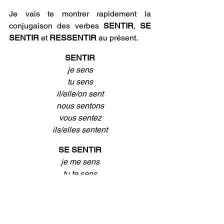
Je vais te montrer rapidement la 
conjugaison des verbes 
SENTIR
, 
SE 
SENTIR
 et 
RESSENTIR 
au présent. 
SENTIR
je sens
tu sens
il/elle/on sent
nous sentons
vous sentez
ils/elles sentent
SE SENTIR
je me sens
tu te sens
il/elle/on se sent
nous nous sentons
vous vous sentez
ils/elles se sentent