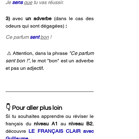
Je 
sens 
que
 tu vas réussir.
3) 
avec 
un adverbe
 (dans le cas des 
odeurs qui sont dégagées) 
:
Ce parfum 
sent 
bon
 !
⚠️ Attention, dans la phrase 
"Ce parfum 
sent bon !"
, le mot "bon" est un adverbe 
et pas un adjectif. 
👇 Pour aller plus loin
Si tu souhaites apprendre ou réviser le 
français du
 niveau A1
 au 
niveau B2
, 
découvre 
LE FRANÇAIS CLAIR avec 
Guillaume
. 