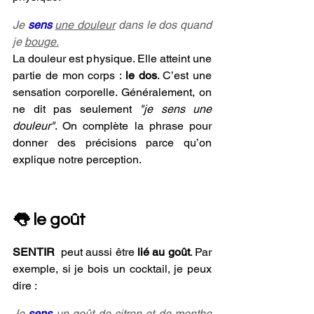
Je 
sens 
une douleur
 dans le dos quand 
je 
bouge.
La douleur est physique. Elle atteint une 
partie de mon corps : 
le dos
. C’est une 
sensation corporelle. Généralement, on 
ne dit pas seulement 
"je sens une 
douleur"
. On complète la phrase pour 
donner des précisions parce qu’on 
explique notre perception.
👅 le goût
SENTIR
  peut aussi être 
lié au goût
. Par 
exemple, si je bois un cocktail, je peux 
dire :
Je 
sens 
un goût
 de citron et de menthe 