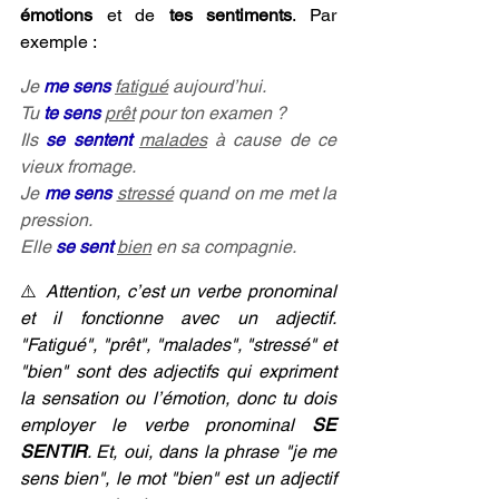
émotions 
et de 
tes sentiments
. Par 
exemple :
Je 
me sens
fatigué
 aujourd’hui. 
Tu 
te sens
prêt
 pour ton examen ? 
Ils 
se sentent
malades
 à cause de ce 
vieux fromage. 
Je 
me sens
stressé
 quand on me met la 
pression. 
Elle 
se sent
bien
 en sa compagnie.
⚠️
 Attention, c’est un verbe pronominal 
et il fonctionne avec un adjectif. 
"Fatigué", "prêt", "malades", "stressé" et 
"bien" sont des adjectifs qui expriment 
la sensation ou l’émotion, donc tu dois 
employer le verbe pronominal 
SE 
SENTIR
. Et, oui, dans la phrase "je me 
sens bien", le mot "bien" est un adjectif 