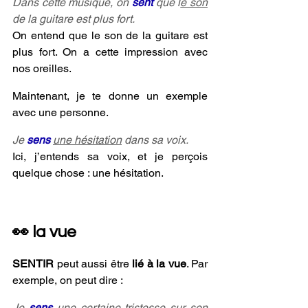
Dans cette musique, on 
sent 
que l
e son
de la guitare est plus fort.
On entend que le son de la guitare est 
plus fort. On a cette impression avec 
nos oreilles.
Maintenant, je te donne un exemple 
avec une personne.
Je 
sens 
une hésitation
 dans sa voix.
Ici, j’entends sa voix, et je perçois 
quelque chose : une hésitation.
👀 la vue
SENTIR
 peut aussi être
 lié à la vue
. Par 
exemple, on peut dire :
Je 
sens 
une certaine tristesse sur son 