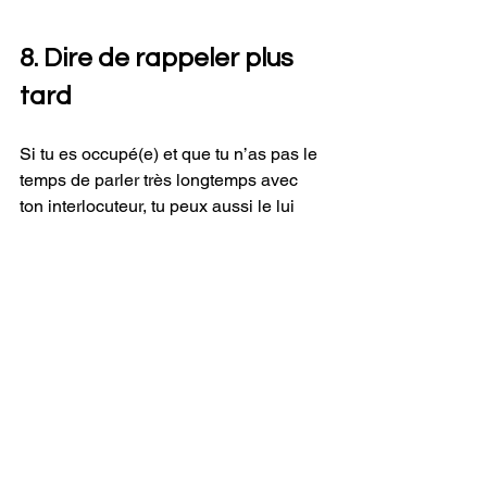
8. Dire de rappeler plus 
tard
Si tu es occupé(e) et que tu n’as pas le 
temps de parler très longtemps avec 
ton interlocuteur, tu peux aussi le lui 
signaler en lui disant :
Je suis vraiment navré(e), mais je dois 
vous laisser parce que j’ai une chose 
urgente à régler.
Si tu prévois de rappeler cette 
personne, tu lui diras :