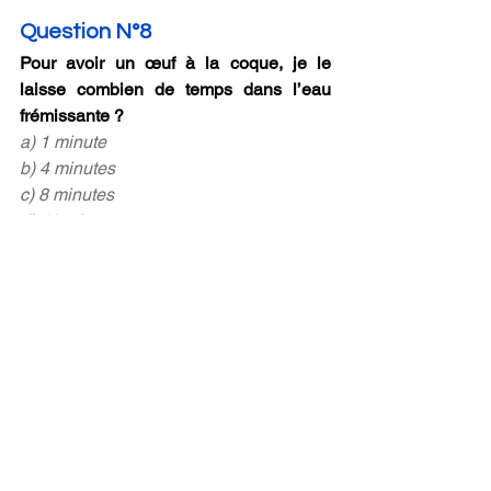
Question N°8
Pour avoir un œuf à la coque, je le 
laisse combien de temps dans l’eau 
frémissante ?
a) 1 minute
b) 4 minutes
c) 8 minutes
d) 10 minutes
Question N°9
Qu’est-ce que je fais avec ma femme 
après le travail ?
a) On prend un verre et on discute.
b) On prend un verre et on se dispute.
c) On fait le ménage.
d) On va en boîte de nuit.
Question N°10