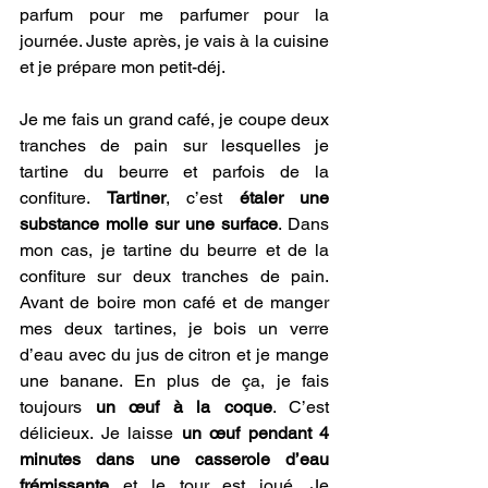
parfum pour me parfumer pour la 
journée. Juste après, je vais à la cuisine 
et je prépare mon petit-déj. 
Je me fais un grand café, je coupe deux 
tranches de pain sur lesquelles je 
tartine du beurre et parfois de la 
confiture. 
Tartiner
, c’est 
étaler une 
substance molle sur une surface
. Dans 
mon cas, je tartine du beurre et de la 
confiture sur deux tranches de pain. 
Avant de boire mon café et de manger 
mes deux tartines, je bois un verre 
d’eau avec du jus de citron et je mange 
une banane. En plus de ça, je fais 
toujours 
un œuf à la coque
. C’est 
délicieux. Je laisse 
un œuf pendant 4 
minutes dans une casserole d’eau 
frémissante
 et le tour est joué. Je 