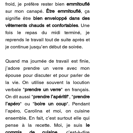
froid, je préfère rester bien 
emmitouflé 
sur mon canapé. 
Être emmitouflé
, ça 
signifie être 
bien enveloppé dans des 
vêtements chauds et confortables
. Une 
fois le repas du midi terminé, je 
reprends le travail tout de suite après et 
je continue jusqu’en début de soirée.
Quand ma journée de travail est finie, 
j’adore prendre un verre avec mon 
épouse pour discuter et pour parler de 
la vie. On utilise souvent la locution 
verbale "
prendre un verre
" en français. 
On dit aussi "
prendre l’apéritif
", "
prendre 
l’apéro
" ou "
boire un coup
". Pendant 
l’apéro, Carolina et moi, on cuisine 
ensemble. En fait, c’est surtout elle qui 
pense à la recette. Moi, je suis 
le 
commis de cuisine
, c’est-à-dire 