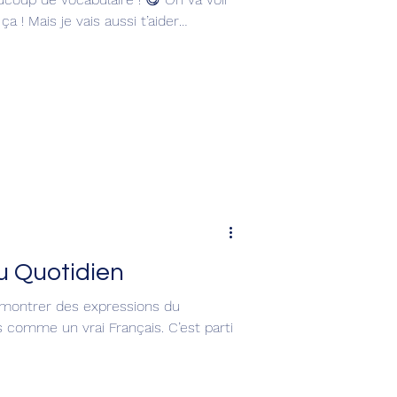
a ! Mais je vais aussi t’aider
et t’expliquer plein de détails et
par les étrangers.
 Quotidien
e montrer des expressions du
s comme un vrai Français. C’est parti