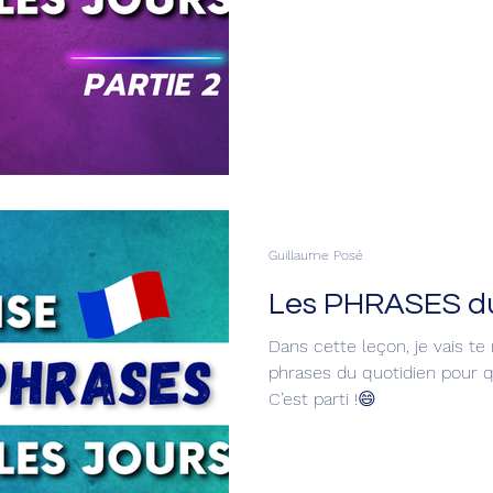
Guillaume Posé
Les PHRASES du
Dans cette leçon, je vais t
phrases du quotidien pour q
C’est parti !😄