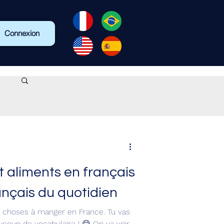
Connexion
et aliments en français
ançais du quotidien
es choses à manger en France. Tu vas
ucoup de vocabulaire ! 😋 On va voir