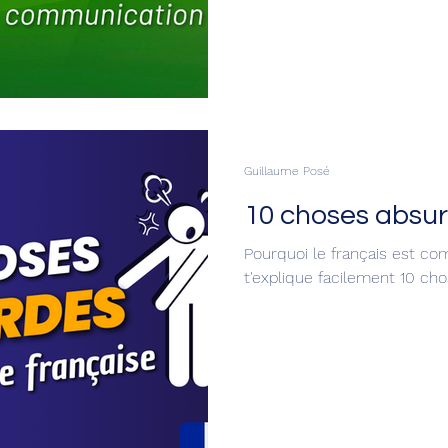
Guillaume Posé
10 choses absur
Pourquoi le français est co
t'explique facilement 10 chos