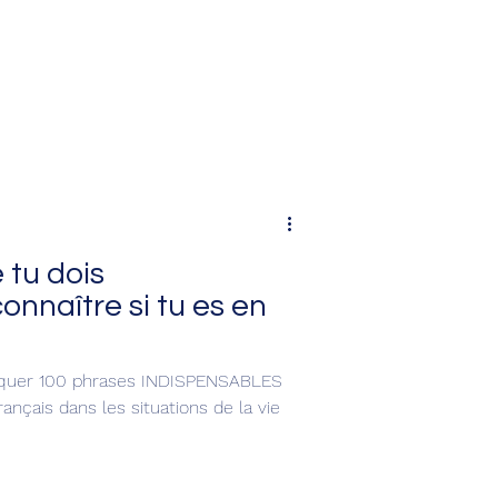
 tu dois
naître si tu es en
pliquer 100 phrases INDISPENSABLES
nçais dans les situations de la vie