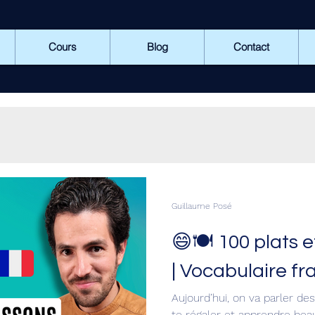
Cours
Blog
Contact
Guillaume Posé
😄🍽️ 100 plats 
| Vocabulaire fr
Aujourd’hui, on va parler d
te régaler et apprendre bea