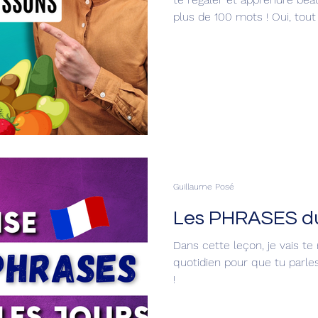
plus de 100 mots ! Oui, tout ç
concernant la prononciation 
d’erreurs fréquentes faites 
Guillaume Posé
Les PHRASES du
Dans cette leçon, je vais t
quotidien pour que tu parle
!