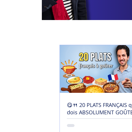
😋🍴 20 PLATS FRANÇAIS q
dois ABSOLUMENT GOÛTE
France !