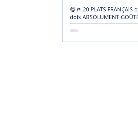
😋🍴 20 PLATS FRANÇAIS q
dois ABSOLUMENT GOÛTE
France !
Home
Mon blog
Contact
Chaîne YouTu
Soutenir mon tra
Termes et conditi