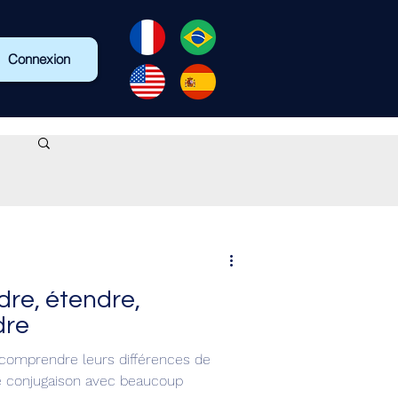
Connexion
dre, étendre,
dre
 comprendre leurs différences de
de conjugaison avec beaucoup