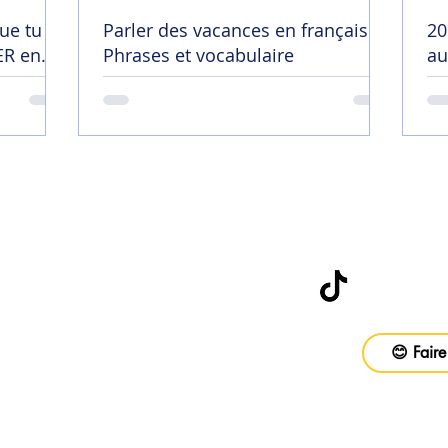
ue tu
Parler des vacances en français |
20
R en
Phrases et vocabulaire
au
😄
Abonne-toi à
be
😊 Faire
vail
ons
Foire aux questions
CGV
Politique d