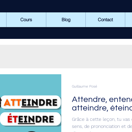
Cours
Blog
Contact
Guillaume Posé
Attendre, enten
atteindre, étein
Grâce à cette leçon, tu vas
sens, de prononciation et 