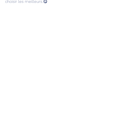
Dans cette vidéo, je t'explique d'où viennent les
BAGUETTES et les CROISSANTS et comment
choisir les meilleurs.😋