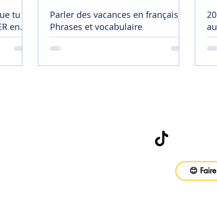
ue tu
Parler des vacances en français |
20
R en
Phrases et vocabulaire
au
😄
Abonne-toi à
be
😊 Faire
vail
ons
Foire aux questions
CGV
Politique d