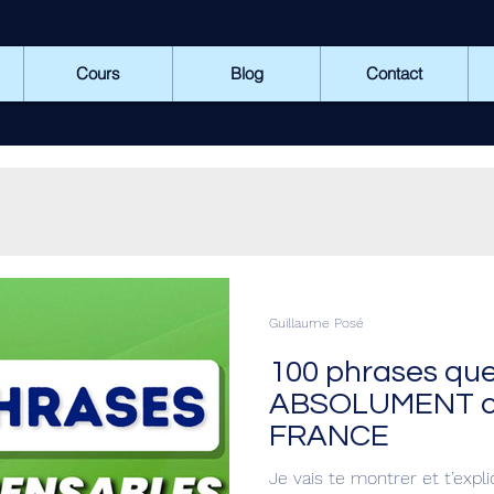
Cours
Blog
Contact
Guillaume Posé
100 phrases que
ABSOLUMENT con
FRANCE
Je vais te montrer et t’ex