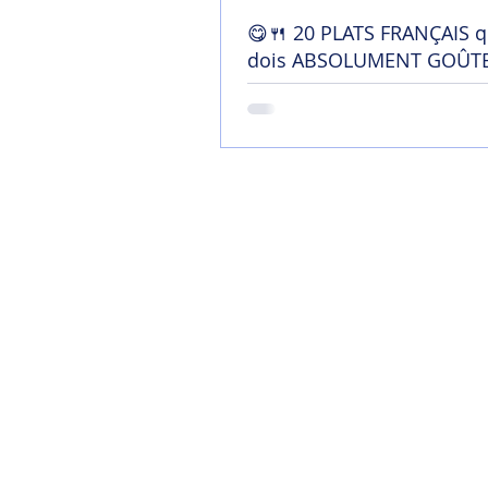
😋🍴 20 PLATS FRANÇAIS q
dois ABSOLUMENT GOÛTE
France !
Home
Mon blog
Contact
Chaîne YouTu
Soutenir mon tra
Termes et conditi