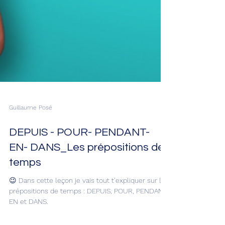
Guillaume Posé
DEPUIS - POUR- PENDANT-
EN- DANS_Les prépositions de
temps
😉 Dans cette leçon je vais tout t’expliquer sur les
prépositions de temps : DEPUIS, POUR, PENDANT,
EN et DANS.