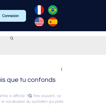
Connexion
is que tu confonds
rfois si difficile ?🤔 Très souvent, ce
 le vocabulaire du quotidien qui pose