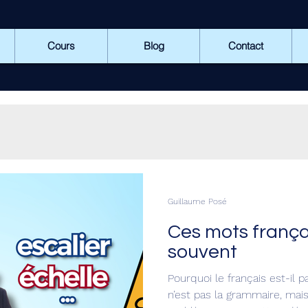
Cours
Blog
Contact
Guillaume Posé
Ces mots frança
souvent
Pourquoi le français est-il pa
n’est pas la grammaire, mais