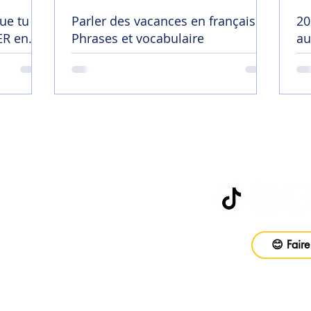
ue tu
Parler des vacances en français |
20
R en
Phrases et vocabulaire
au
😄
Abonne-toi à
be
😊 Faire
vail
ons
Foire aux questions
CGV
Politique d