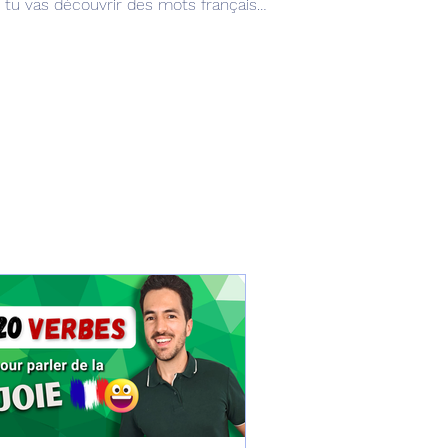
 tu vas découvrir des mots français
ent, même après plusieurs années
e mots qui se ressemblent, mais qui
n le contexte. (niveau A2, B1, B2 ou