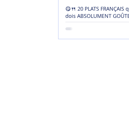
😋🍴 20 PLATS FRANÇAIS q
dois ABSOLUMENT GOÛTE
France !
Home
Mon blog
Contact
Chaîne YouTu
Soutenir mon tra
Termes et conditi