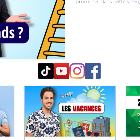
problème. Dans cette vidéo,
que l’on confond très souv
d’apprentissage. On parle d
n’ont pas le même sens selo
C1)