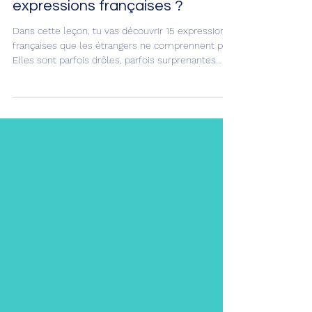
Guillaume Posé
😉 Tu comprends ces 15
expressions françaises ?
Dans cette leçon, tu vas découvrir 15 expressions
françaises que les étrangers ne comprennent pas.
Elles sont parfois drôles, parfois surprenantes… et
souvent impossibles à traduire !😜 L'objectif :
comprendre les Français quand ils parlent entre
eux et enrichir ton vocabulaire du quotidien. 😉🔝