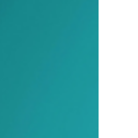
comprendre le vrai français, celui que les Français
utilisent tous les jours. 😉