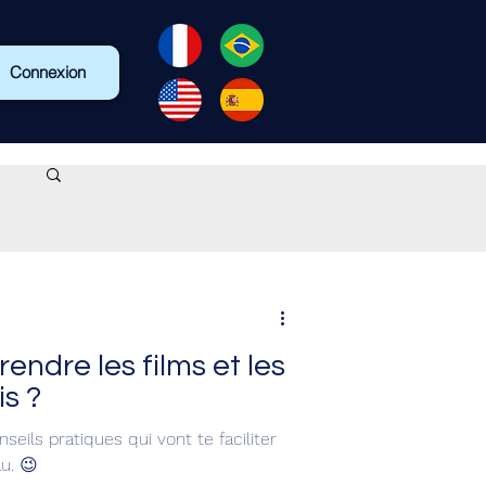
Connexion
dre les films et les
is ?
seils pratiques qui vont te faciliter
u. 😉