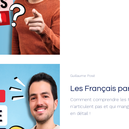
Guillaume Posé
Les Français parl
Comment comprendre les Fran
n'articulent pas et qui mang
en détail !