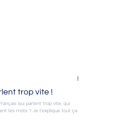
ent trop vite !
çais qui parlent trop vite, qui
ent les mots ? Je t'explique tout ça