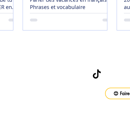
R en
Phrases et vocabulaire
au
😄
Abonne-toi à
be
😊 Faire
vail
ons
Foire aux questions
CGV
Politique d