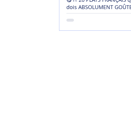
dois ABSOLUMENT GOÛTE
France !
Home
Mon blog
Contact
Chaîne YouTu
Soutenir mon tra
Termes et conditi