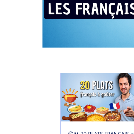
😋🍴 20 PLATS FRANÇAIS q