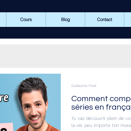
Cours
Blog
Contact
Guillaume Posé
Comment compren
séries en frança
Tu vas découvrir plein de con
la vie, peu importe ton nivea