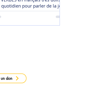
 quotidien pour parler de la joie
 ma newsletter
 un don
e confidentialité