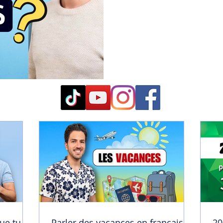
ue tu
Parler des vacances en français |
20