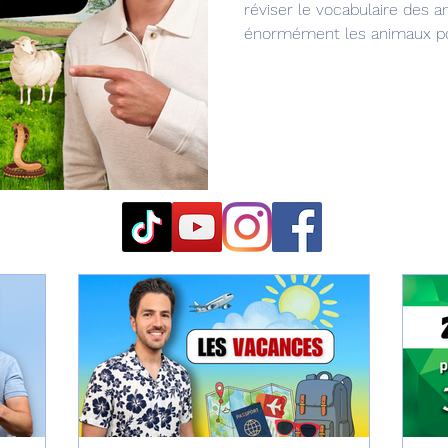
réviser le vocabulaire des a
énormément les animaux po
quotidien et que tu peux aus
et les livres. Je vais t’aider
que les Français utilisent to