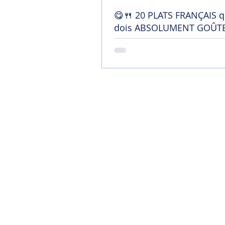
😋🍴 20 PLATS FRANÇAIS q
dois ABSOLUMENT GOÛTE
France !
Home
Mon blog
Contact
Chaîne YouTu
Soutenir mon tra
Termes et conditi