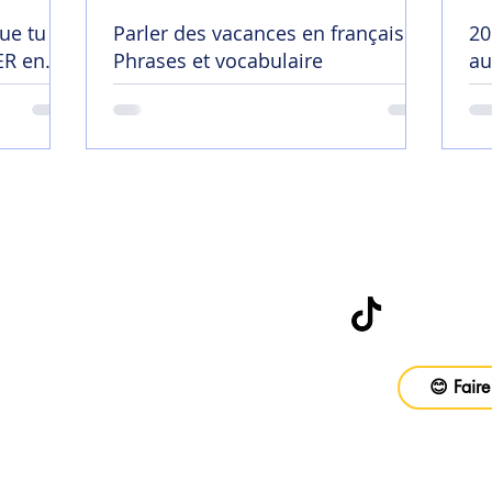
ue tu
Parler des vacances en français |
20
R en
Phrases et vocabulaire
au
😄
Abonne-toi à
be
😊 Faire
vail
ons
Foire aux questions
CGV
Politique d