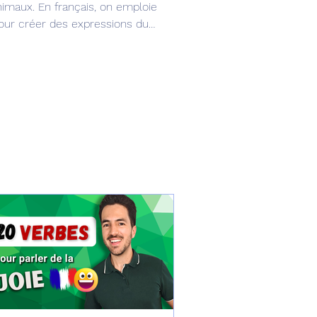
nimaux. En français, on emploie
ur créer des expressions du
si trouver dans les films, les séries
 à comprendre le vrai français, celui
us les jours. 😉