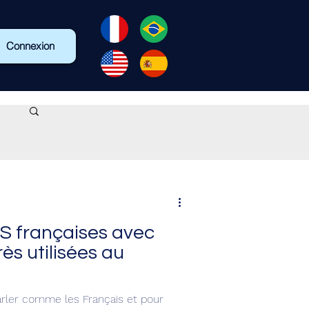
Connexion
 françaises avec
ès utilisées au
arler comme les Français et pour