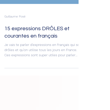
Guillaume Posé
15 expressions DRÔLES et
courantes en français
Je vais te parler d'expressions en français qui sont
drôles et qu'on utilise tous les jours en France.
Ces expressions sont super utiles pour parler
comme un vrai Français, pour apprendre du
vocabulaire facilement et tu vas les adorer parce
qu’elles vont te faire rire. 😂 C’est parti !