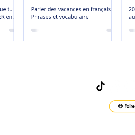
ue tu
Parler des vacances en français |
20
R en
Phrases et vocabulaire
au
😄
Abonne-toi à
be
😊 Faire
vail
ons
Foire aux questions
CGV
Politique d