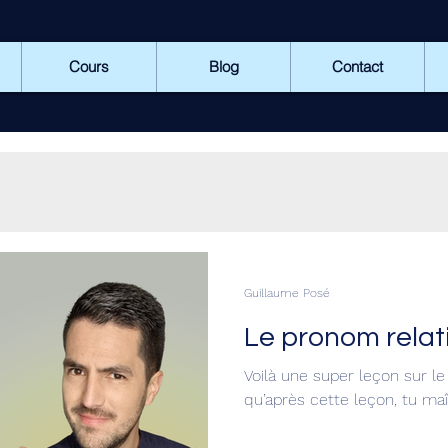
Cours
Blog
Contact
Guillaume Posé
Le pronom rela
Voilà une super leçon sur le
qu’après cette leçon, tu maît