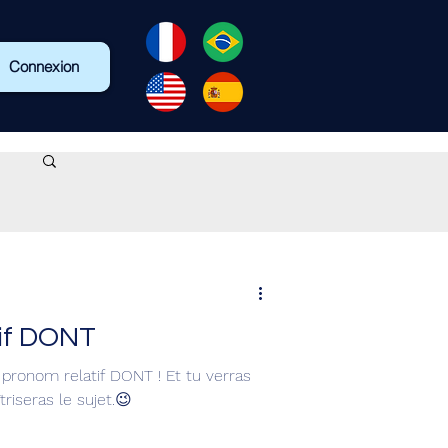
Connexion
tif DONT
 pronom relatif DONT ! Et tu verras
riseras le sujet.😉