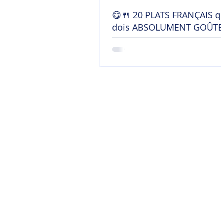
😋🍴 20 PLATS FRANÇAIS q
dois ABSOLUMENT GOÛTE
France !
Home
Mon blog
Contact
Chaîne YouTu
Soutenir mon tra
Termes et conditi