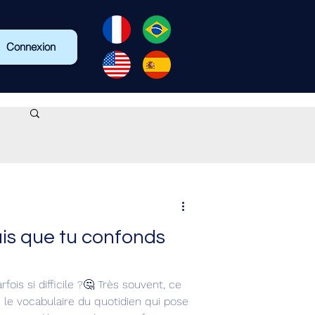
Connexion
is que tu confonds
rfois si difficile ?🤔 Très souvent, ce
 le vocabulaire du quotidien qui pose