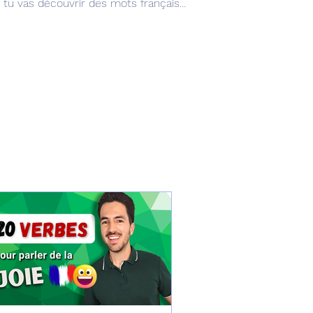
 tu vas découvrir des mots français
ent, même après plusieurs années
e mots qui se ressemblent, mais qui
n le contexte. (niveau A2, B1, B2 ou