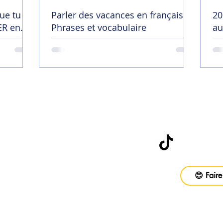
ue tu
Parler des vacances en français |
20
R en
Phrases et vocabulaire
au
😄
Abonne-toi à
be
😊 Faire
vail
ons
Foire aux questions
CGV
Politique d