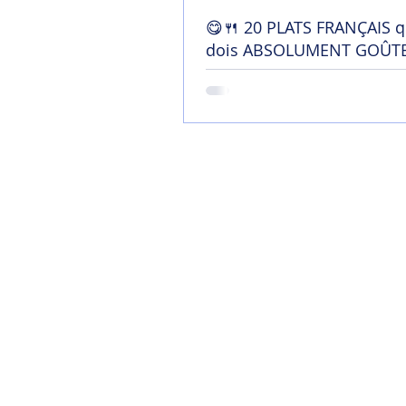
😋🍴 20 PLATS FRANÇAIS q
dois ABSOLUMENT GOÛTE
France !
Home
Mon blog
Contact
Chaîne YouTu
Soutenir mon tra
Termes et conditi