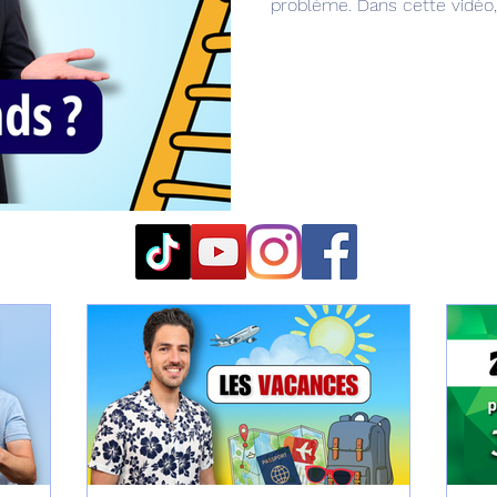
problème. Dans cette vidéo,
que l’on confond très souv
d’apprentissage. On parle d
n’ont pas le même sens selo
C1)