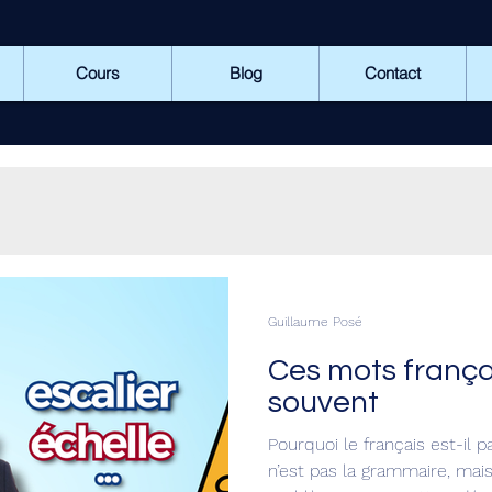
Cours
Blog
Contact
Guillaume Posé
Ces mots frança
souvent
Pourquoi le français est-il pa
n’est pas la grammaire, mais