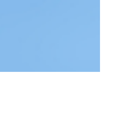
Guillaume Posé
7 astuces pour apprendre le
français en s’amusant