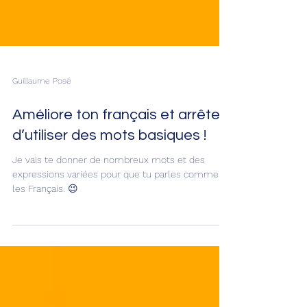
Guillaume Posé
Améliore ton français et arrête
d’utiliser des mots basiques !
Je vais te donner de nombreux mots et des
expressions variées pour que tu parles comme
les Français. 😉