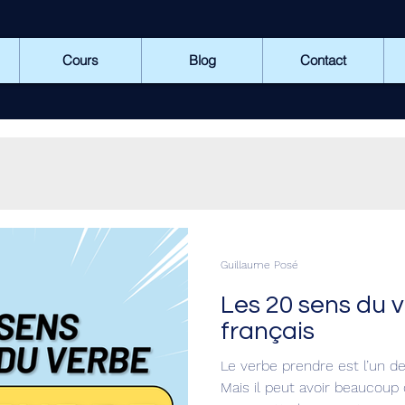
Cours
Blog
Contact
Guillaume Posé
Les 20 sens du
français
Le verbe prendre est l’un des
Mais il peut avoir beaucoup 