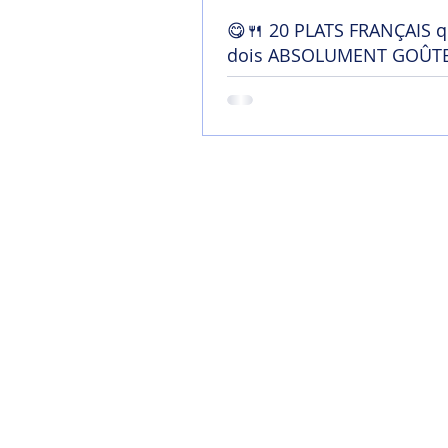
😋🍴 20 PLATS FRANÇAIS q
dois ABSOLUMENT GOÛTE
France !
Home
Mon blog
Contact
Chaîne YouTu
Soutenir mon tra
Termes et conditi