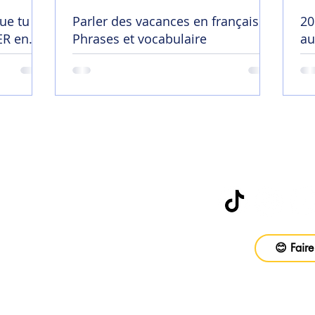
ue tu
Parler des vacances en français |
20
R en
Phrases et vocabulaire
au
😄
Abonne-toi à
be
😊 Faire
vail
ons
Foire aux questions
CGV
Politique d