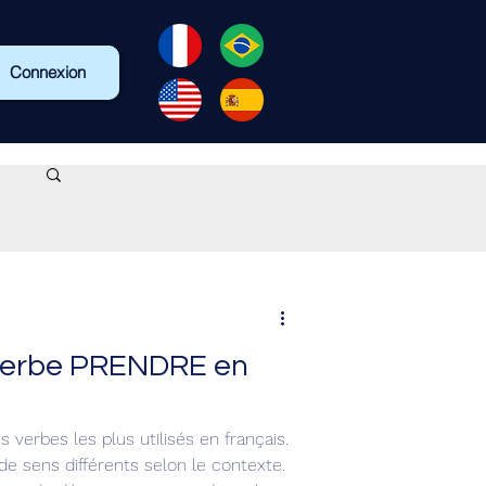
Connexion
 verbe PRENDRE en
 verbes les plus utilisés en français.
de sens différents selon le contexte.