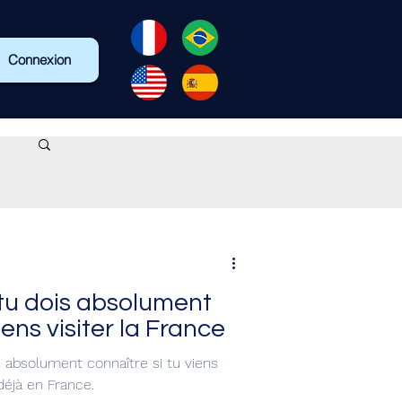
Connexion
tu dois absolument
iens visiter la France
s absolument connaître si tu viens
 déjà en France.