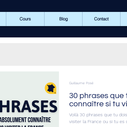
Cours
Blog
Contact
Guillaume Posé
30 phrases que 
connaître si tu v
Voilà 30 phrases que tu doi
visiter la France ou si tu es