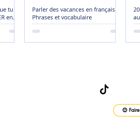
ue tu
Parler des vacances en français |
20
R en
Phrases et vocabulaire
au
😄
Abonne-toi à
be
😊 Faire
vail
ons
Foire aux questions
CGV
Politique d