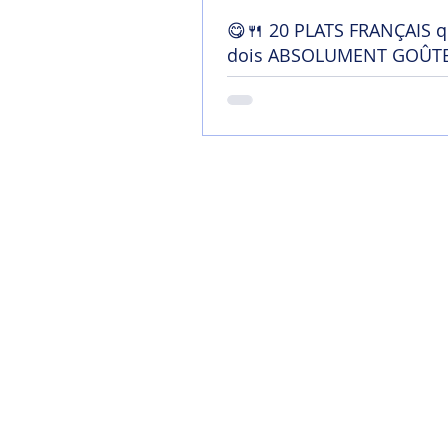
😋🍴 20 PLATS FRANÇAIS q
dois ABSOLUMENT GOÛTE
France !
Home
Mon blog
Contact
Chaîne YouTu
Soutenir mon tra
Termes et conditi