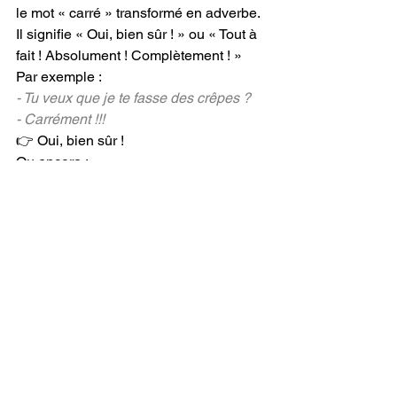
le mot « carré » transformé en adverbe. 
Il signifie « Oui, bien sûr ! » ou « Tout à 
fait ! Absolument ! Complètement ! »
Par exemple : 
- Tu veux que je te fasse des crêpes ?
- Carrément !!!
👉 Oui, bien sûr !
Ou encore :
J’ai vu leur spectacle et il est carrément 
génial !
👉 Il est absolument/complètement 
génial !
15. Ne te prends pas la 
tête !
Ça signifie : « Ne te complique pas la 
vie ! ». 
Ne te prends pas la tête si tu ne 
comprends pas toutes les expressions 