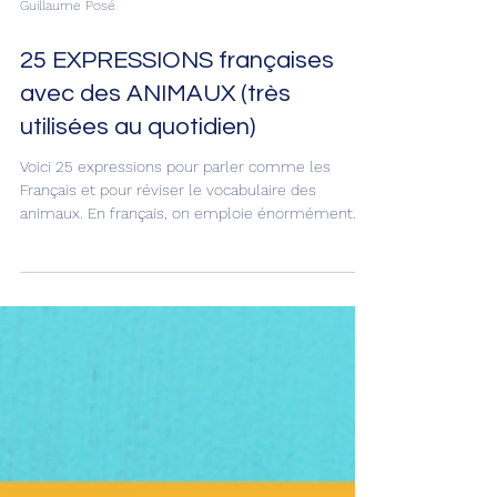
Guillaume Posé
25 EXPRESSIONS françaises
avec des ANIMAUX (très
utilisées au quotidien)
Voici 25 expressions pour parler comme les
Français et pour réviser le vocabulaire des
animaux. En français, on emploie énormément
les animaux pour créer des expressions du
quotidien et que tu peux aussi trouver dans les
films, les séries et les livres. Je vais t’aider à
comprendre le vrai français, celui que les Français
utilisent tous les jours. 😉