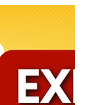
25 expressions avec le verbe
METTRE
Dans cette leçon, tu vas apprendre 25
expressions très utilisées en français avec le
verbe METTRE. Certaines expressions sont
imagées, d’autres sont familières, et tu pourras
les utiliser dès aujourd’hui.