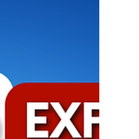
Elles sont parfois drôles, parfois surprenantes… et
souvent impossibles à traduire !😜 L'objectif :
comprendre les Français quand ils parlent entre
eux et enrichir ton vocabulaire du quotidien. 😉🔝