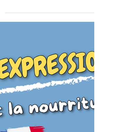
Guillaume Posé
20 expressions avec le verbe
ÊTRE
Voilà 20 expressions super utiles avec le verbe
ÊTRE, le verbe le plus important de la langue
française. Elles sont très employées par les
Français dans la vie de tous les jours. Certaines
sont drôles, d’autres un peu négatives, mais elles
sont toutes essentielles si tu veux parler comme
un Français natif.