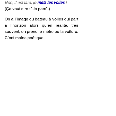
Bon, il est tard, je 
mets les voiles
 !
(Ça veut dire : "Je pars".)
On a l’image du bateau à voiles qui part 
à l’horizon alors qu’en réalité, très 
souvent, on prend le métro ou la voiture. 
C’est moins poétique.
23. mettre en route 
ou 
mettre en marche
Ça veut dire démarrer quelque chose, 
l’activer. Par exemple :
Mets
 la machine à laver 
en route
.
On peut employer cette expression de 
manière figurée. Regarde. 