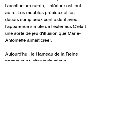
l'architecture rurale, l'intérieur est tout 
autre. Les meubles précieux et les 
décors somptueux contrastent avec 
l'apparence simple de l'extérieur. C'était 
une sorte de jeu d'illusion que Marie-
Antoinette aimait créer.
Aujourd'hui, le Hameau de la Reine 
permet aux visiteurs de mieux 
comprendre les goûts personnels de 
Marie-Antoinette. Si tu as la chance de 
visiter Versailles, ne manque surtout 
pas cette petite campagne royale !
7) La Marche des 
femmes sur Versailles.