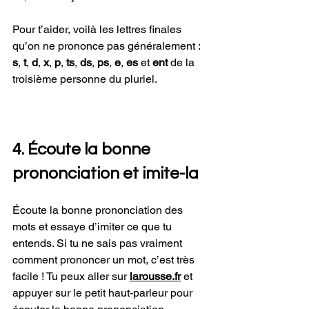
Pour t’aider, voilà les lettres finales 
qu’on ne prononce pas généralement : 
s
, 
t
, 
d
, 
x
, 
p
, 
ts
, 
ds
, 
ps
, 
e
, 
es
 et 
ent 
de la 
troisième personne du pluriel. 
4. Écoute la bonne 
prononciation et imite-la 
Écoute la bonne prononciation des 
mots et essaye d’imiter ce que tu 
entends. Si tu ne sais pas vraiment 
comment prononcer un mot, c’est très 
facile ! Tu peux aller sur 
larousse.fr
et 
appuyer sur le petit haut-parleur pour 