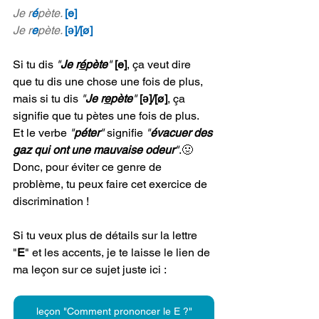
Je r
é
pète. 
[e]
Je r
e
pète. 
[ə]/[ø]
Si tu dis 
"
Je r
é
pète
" 
[e]
, ça veut dire 
que tu dis une chose une fois de plus, 
mais si tu dis 
"
Je r
e
pète
" 
[ə]/[ø]
,
 ça 
signifie que tu pètes une fois de plus. 
Et le verbe 
"
péter
" 
signifie 
"
évacuer des 
gaz qui ont une mauvaise odeur
"
.🤢
Donc, pour éviter ce genre de 
problème, tu peux faire cet exercice de 
discrimination !
Si tu veux plus de détails sur la lettre 
"
E
" et les accents, je te laisse le lien de 
ma leçon sur ce sujet juste ici :
leçon "Comment prononcer le E ?"