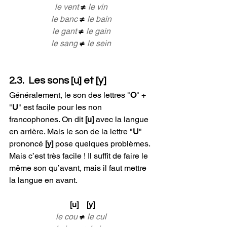
le vent 
≠
 le vin
le banc 
≠ 
le bain
le gant 
≠
 le gain
le sang 
≠
 le sein
2.3.  Les sons [u] et [y]
Généralement, le son des lettres "
O
" + 
"
U
" est facile pour les non 
francophones. On dit
 [u] 
avec la langue 
en arrière. Mais le son de la lettre "
U
" 
prononcé 
[y]
 pose quelques problèmes. 
Mais c’est très facile ! Il suffit de faire le 
même son qu’avant, mais il faut mettre 
la langue en avant.
 [u]    [y]
le cou 
≠
 le cul