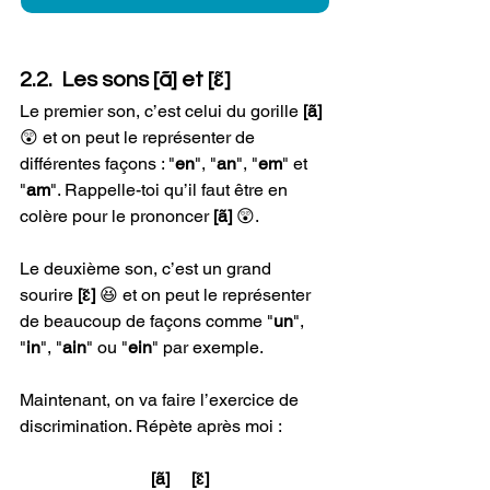
2.2.  Les sons [ã] et [ɛ̃]
Le premier son, c’est celui du gorille 
[ã]
😲 et on peut le représenter de 
différentes façons : "
en
", "
an
", "
em
" et 
"
am
". Rappelle-toi qu’il faut être en 
colère pour le prononcer 
[ã] 
😲.
Le deuxième son, c’est un grand 
sourire 
[ɛ̃] 
😆 et on peut le représenter 
de beaucoup de façons comme "
un
", 
"
in
", "
ain
" ou "
ein
" par exemple.   
Maintenant, on va faire l’exercice de 
discrimination. Répète après moi :
  [ã]     [ɛ̃]