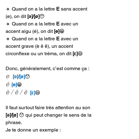
🔹 Quand on a la lettre 
E 
sans accent 
(e), on dit 
[ə]/[ø]
😯 
🔹 Quand on a la lettre 
E 
avec un 
accent aigu (é), on dit 
[e]
😁
🔹 Quand on a la lettre 
E 
avec un 
accent grave (è ê ë), un accent 
circonflexe ou un tréma, on dit 
[ɛ]
😆
Donc, généralement, c’est comme ça : 
e 
[ə]/[ø]
😯 
é
 [e]
😁
è / ê / ë 
[ɛ]
😆
Il faut surtout faire très attention au son 
[ə]/[ø]
 😯 qui peut changer le sens de la 
phrase.
Je te donne un exemple :