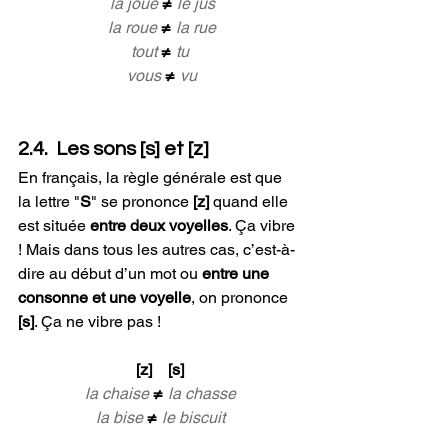
 la joue 
≠ 
le jus
 la roue 
≠ 
la rue
 tout 
≠ 
tu 
 vous 
≠ 
vu
2.4.  Les sons [s] et [z]
En français, la règle générale est que 
la lettre "
S
" se prononce 
[z]
 quand elle 
est située 
entre deux voyelles
. Ça vibre 
! Mais dans tous les autres cas, c’est-à-
dire au début d’un mot ou 
entre une 
consonne et une voyelle
, on prononce 
[s]
. Ça ne vibre pas !  
[z]    [s]
la chaise 
≠ 
la chasse
la bise 
≠ 
le biscuit