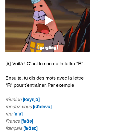
[ʁ]
Voilà ! C’est le son de la lettre "
R
".
Ensuite, tu dis des mots avec la lettre 
"
R
" pour t’entraîner. Par exemple :
réunion
[ʁeynjɔ̃]
rendez-vous
[ʁɑ̃devu]
rire
[ʁiʁ] 
France 
[fʁɑ̃s]
français 
[fʁɑ̃sɛ]