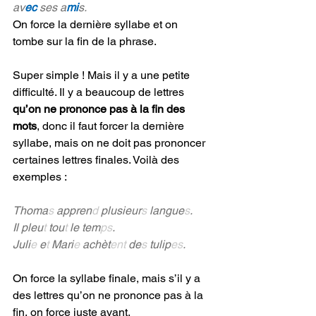
av
ec
ses a
mi
s.
On force la dernière syllabe et on 
tombe sur la fin de la phrase.
Super simple ! Mais il y a une petite 
difficulté. Il y a beaucoup de lettres 
qu’on ne prononce pas à la fin des 
mots
, donc il faut forcer la dernière 
syllabe, mais on ne doit pas prononcer 
certaines lettres finales. Voilà des 
exemples :
Thoma
s
 appren
d
 plusieur
s
 langue
s
.
Il pleu
t
 tou
t 
le tem
ps
.
Juli
e
 e
t
 Mari
e
 achèt
ent
 de
s
 tulip
es
.
On force la syllabe finale, mais s’il y a 
des lettres qu’on ne prononce pas à la 
fin, on force juste avant. 