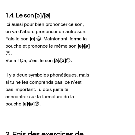
1.4. Le son [ə]/[ø]
Ici aussi pour bien prononcer ce son, 
on va d’abord prononcer un autre son. 
Fais le son 
[e] 
😀. Maintenant, ferme ta 
bouche et prononce le même son 
[ə]/[ø]
😯.
Voilà ! Ça, c’est le son 
[ə]/[ø]
😯.
Il y a deux symboles phonétiques, mais 
si tu ne les comprends pas, ce n’est 
pas important. Tu dois juste te 
concentrer sur la fermeture de ta 
bouche 
[ə]/[ø]
😯.
2. Fais des exercices de 