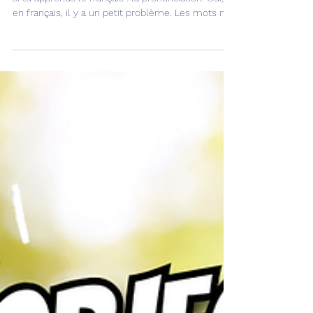
Aujourd’hui, on va parler d’un sujet très important
si tu apprends le français : la prononciation. Oui,
en français, il y a un petit problème. Les mots ne
se prononcent pas toujours comme ils s’écrivent.
Parfois, une lettre est écrite, mais on ne la
prononce pas. Parfois, une lettre se prononce
d’une façon complètement différente. Et parfois,
le même mot change de prononciation selon la
phrase. Voilà. Bienvenue dans la merveilleuse
logique de la langue française ! 😊💙