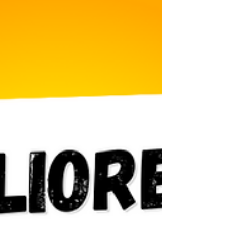
répéter ces mots et tu t’entraînes à prononcer les
sons les plus difficiles du français (voyelles,
nasales, consonnes, liaisons…).