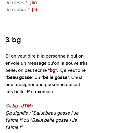
Je t'aime !
 - 
jtm
Je t'adore !
 - 
jtd
3.
 bg
Si on veut dire à la personne à qui on 
envoie un message qu'on la trouve très 
belle, on peut écrire "
bg
".  
Ça veut dire 
"
b
eau gosse
" ou "
belle gosse
". C’est 
pour désigner une personne qui est 
très belle. Par exemple :
Slt 
bg 
! 
JTM 
!
Ça 
signifie : "Salut beau gosse ! Je 
t’aime !" ou "Salut belle gosse ! Je 
t’aime !"