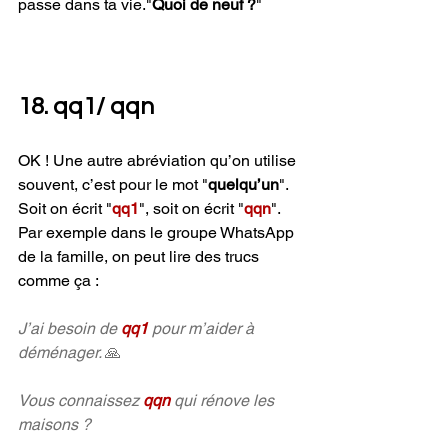
passe dans ta vie."
Quoi de neuf ?
"
18. qq1/ qqn
OK ! Une autre abréviation qu’on utilise 
souvent, c’est pour le mot "
quelqu’un
". 
Soit on écrit "
qq1
", soit on écrit "
qqn
". 
Par exemple dans le groupe WhatsApp 
de la famille, on peut lire des trucs 
comme ça :
J’ai besoin de 
qq1 
pour m’aider à 
déménager. 
🙏
Vous connaissez 
qqn 
qui rénove les 
maisons ?  