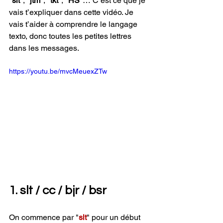
"
slt
", "
jtm
", "
tkt
", "
HS
"… C’est ce que je 
vais t’expliquer dans cette vidéo. Je 
vais t’aider à comprendre le langage 
texto, donc toutes les petites lettres 
dans les messages.
https://youtu.be/mvcMeuexZTw
1. slt / cc / bjr / bsr
On commence par "
slt
" pour un début 