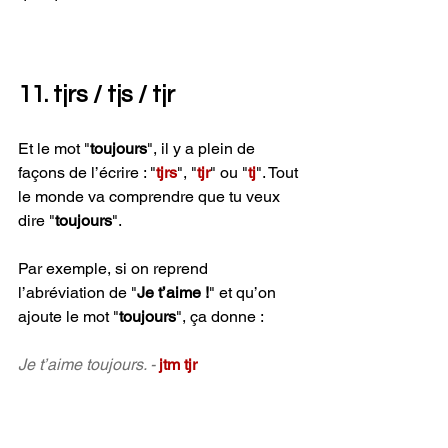
11. tjrs / tjs / tjr 
Et le mot "
toujours
", il y a plein de 
façons de l’écrire : "
tjrs
", "
tjr
" ou "
tj
". Tout 
le monde va comprendre que tu veux 
dire "
toujours
".
Par exemple, si on reprend 
l’abréviation de "
Je t’aime !
" et qu’on 
ajoute le mot "
toujours
", ça donne :
Je t’aime toujours. -
jtm tjr