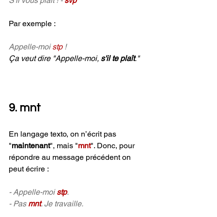
S'il vous plaît ! - 
svp
Par exemple : 
Appelle-moi 
stp 
!
Ça veut dire "Appelle-moi, 
s'il te plaît
."
9. mnt
En langage texto, on n’écrit pas 
"
maintenant
", mais "
mnt
". Donc, pour 
répondre au message précédent on 
peut écrire :
- Appelle-moi 
stp
.
- Pas 
mnt
. Je travaille.