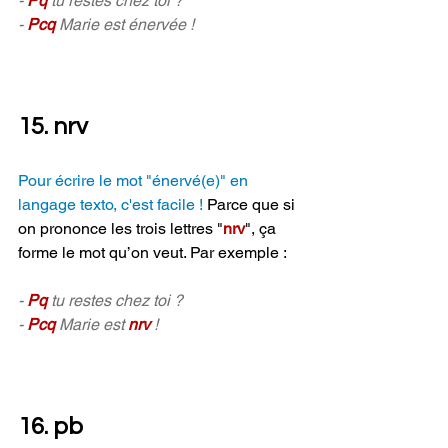
- 
Pq 
tu restes chez toi ?
- 
Pcq 
Marie est énervée !
15. nrv
Pour écrire le mot "énervé(e)" en 
langage texto, c'est facile ! 
Parce que si 
on prononce les trois lettres "
nrv
", ça 
forme le mot qu’on veut. Par exemple :
- 
Pq 
tu restes chez toi ?
- 
Pcq 
Marie est 
nrv 
!
16. pb