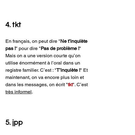
4. tkt
En français, on peut dire "
Ne t’inquiète 
pas !
" pour dire "
Pas de problème !
" 
Mais on a une version courte qu’on 
utilise énormément à l’oral dans un 
registre familier. C’est : "
T’inquiète !
" Et 
maintenant, on va encore plus loin et 
dans les messages, on écrit "
tkt
". C’est 
très informel
.
5. jpp