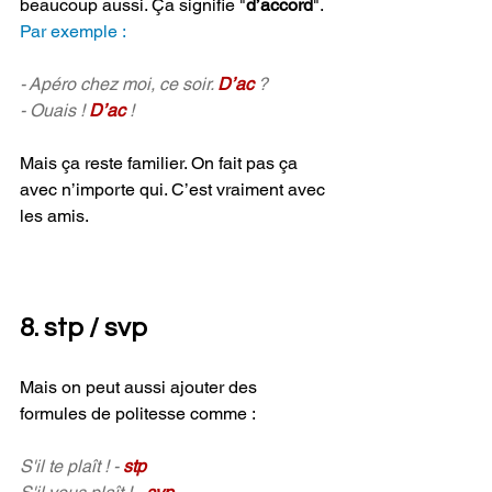
beaucoup aussi. 
Ça 
signifie "
d’accord
". 
Par exemple :
- Apéro chez moi, ce soir. 
D’ac 
?
- Ouais ! 
D’ac
 !
Mais ça reste familier. On fait pas ça 
avec n’importe qui. C’est vraiment avec 
les amis.
8. stp / svp 
Mais on peut aussi ajouter des 
formules de politesse comme :
S'il te plaît ! - 
stp