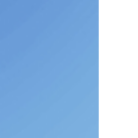
C’est parti ! 1. Roh là là ! C’est une interjection très
typique du français. Elle peut exprimer plein
d’émotions différentes selon le contexte et le
ton. Par exemple : 😠 Roh là