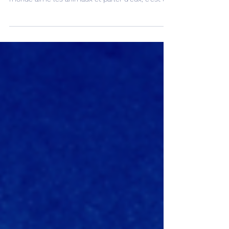
des chiens et des chats en français. Tout le
monde aime les animaux et parler d’eux, c’est un
très bon sujet de conversation. Tu verras
beaucoup de mots très utiles comme les parties
du corps, les objets du quotidien, les ordres, les
verbes et les sons. C’est parti ! 😄