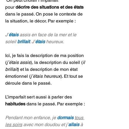
 On peut choisir l’imparfait 
pour 
décrire des situations et des états
dans le passé. On pose le contexte de 
la situation, le décor. Par exemple :
J’
étais
 assis en face de la mer et le 
soleil 
brillait
. J’
étais
 heureux.
Ici, je fais la description de ma position 
(
j’étais assis
)
, la description du soleil 
(
il 
brillait
)
 et la description de mon état 
émotionnel 
(
j’étais heureux
)
. Et tout se 
déroule dans le passé.
L’imparfait sert aussi à parler des 
habitudes 
dans le passé. Par exemple :
Pendant mon enfance, je 
dormais 
tous 
les soirs
 avec mon doudou et j’
allais
 à 