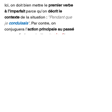
Ici, on doit bien mettre le 
premier verbe 
à l’imparfait 
parce qu’on 
décrit le 
contexte 
de la situation : 
"Pendant que 
je 
conduisais
"
. Par contre, on 
conjuguera l’
action principale au passé 
composé
 : 
"une abeille m’
a piqué
"
. 
Cette action est plus importante que le 
verbe "
conduire
".
🎁 Bonus !
Et pour finir en beauté, je voudrais te 
donner une petite astuce. Avec le verbe 
"
ÊTRE
", on utilise plus souvent 
l’imparfait parce que c’est un verbe 
d’état comme les verbes "
SEMBLER
" 