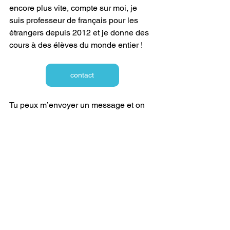
encore plus vite, compte sur moi, je 
suis professeur de français pour les 
étrangers depuis 2012 et je donne des 
cours à des élèves du monde entier !
contact
Tu peux m’envoyer un message et on 
mettra tout en place pour que tu parles 
et que tu écrives comme un Français 
(voire mieux) ! 
📩 Inscris-toi à ma newsletter gratuite 
pour ne rien rater : 
newsletter gratuite