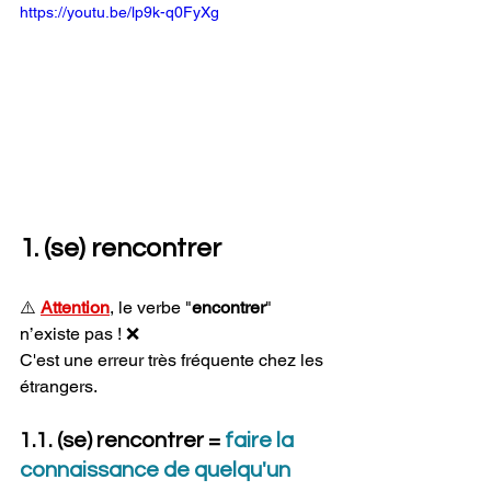
https://youtu.be/lp9k-q0FyXg
1. (se) rencontrer
⚠️ 
Attention
, le verbe "
encontrer
" 
n’existe pas ! ❌  
C'est une erreur très fréquente chez les 
étrangers.
1.1. (se) rencontrer =
faire la 
connaissance de quelqu'un