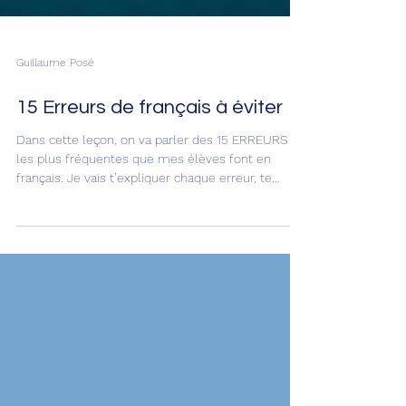
Guillaume Posé
15 Erreurs de français à éviter
Dans cette leçon, on va parler des 15 ERREURS
les plus fréquentes que mes élèves font en
français. Je vais t’expliquer chaque erreur, te
donner la bonne version et te montrer des
exemples simples. C’est parti !