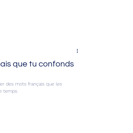
ais que tu confonds
ler des mots français que les
le temps.