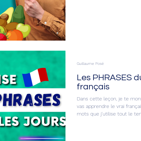
d’erreurs fréquentes faites 
Guillaume Posé
Les PHRASES du
français
Dans cette leçon, je te mont
vas apprendre le vrai frança
mots que j'utilise tout le te