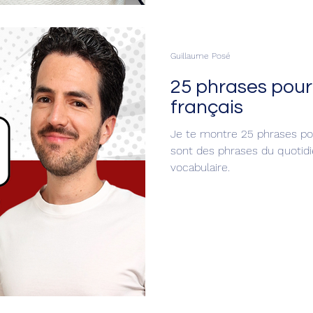
Guillaume Posé
25 phrases pour
français
Je te montre 25 phrases pou
sont des phrases du quotidie
vocabulaire.