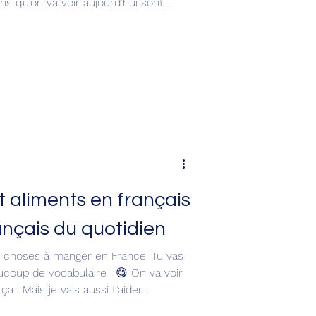
ns qu’on va voir aujourd’hui sont
u’elles donnent vraiment un ton
 de parler. C’est parti ! 1. Roh là
ès typique du français. Elle peut
fférentes selon le contexte et le ton.
et aliments en français
ançais du quotidien
es choses à manger en France. Tu vas
ucoup de vocabulaire ! 😋 On va voir
a ! Mais je vais aussi t’aider
et t’expliquer plein de détails et