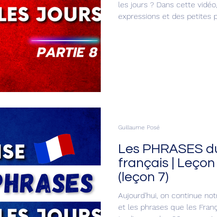
les jours ? Dans cette vidéo
expressions et des petites 
les Français utilisent dans 
ton français et enrichir ton v
Guillaume Posé
Les PHRASES du
français | Leç
(leçon 7)
Aujourd’hui, on continue not
et les phrases que les Franç