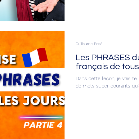
Guillaume Posé
Les PHRASES du 
français de tous 
Dans cette leçon, je vais te
de mots super courants qu'o