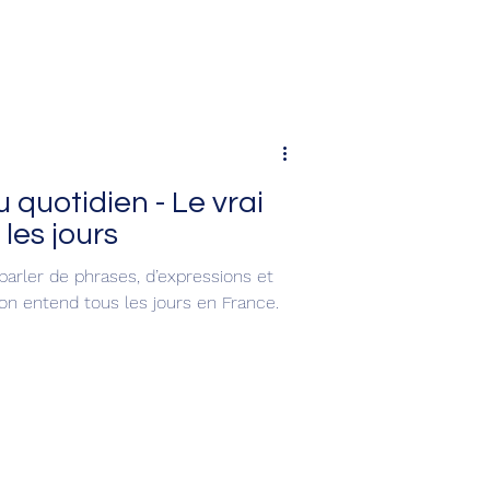
quotidien - Le vrai
les jours
 parler de phrases, d’expressions et
n entend tous les jours en France.