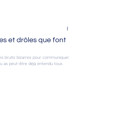
res et drôles que font
des bruits bizarres pour communiquer
). Tu as peut-être déjà entendu tous