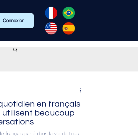
Connexion
quotidien en français
 utilisent beaucoup
ersations
 français parlé dans la vie de tous