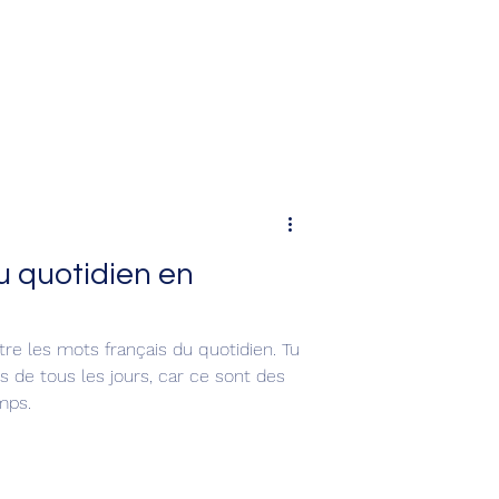
par les étrangers.
 quotidien en
re les mots français du quotidien. Tu
is de tous les jours, car ce sont des
mps.