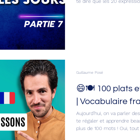
te dire que les 20 expressio
super intéressantes parce q
naturel et très français à ta façon
là ! C’est une interjection tr
exprimer plein d’émotions di
Par exemple : 😠 Roh là
Guillaume Posé
😄🍽️ 100 plats 
| Vocabulaire fr
Aujourd’hui, on va parler d
te régaler et apprendre bea
plus de 100 mots ! Oui, tout ç
concernant la prononciation 