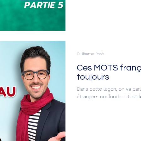
Guillaume Posé
Ces MOTS franç
toujours
Dans cette leçon, on va par
étrangers confondent tout 