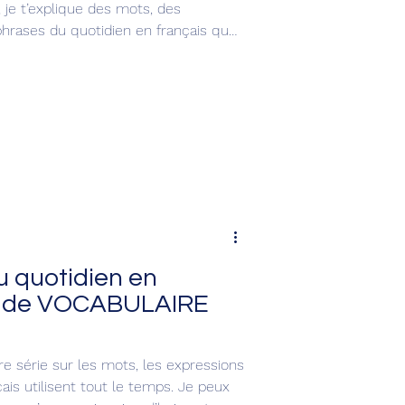
, je t’explique des mots, des
phrases du quotidien en français que
leurs conversations. Tu vas améliorer
ocabulaire ! C'est parti ! 😉
 quotidien en
on de VOCABULAIRE
re série sur les mots, les expressions
ais utilisent tout le temps. Je peux