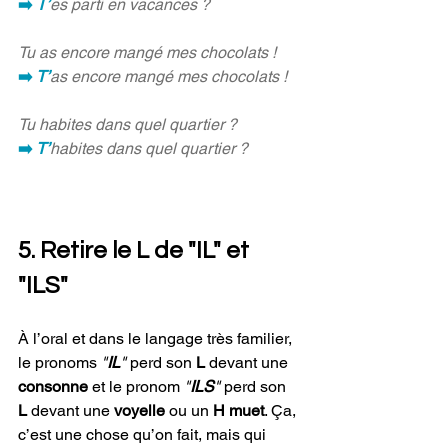
➡️
 T’
es parti en vacances ?
Tu as encore mangé mes chocolats !
➡️
 T’
as encore mangé mes chocolats !
Tu habites dans quel quartier ?
➡️
 T’
habites dans quel quartier ?
5. Retire le L de "IL" et 
"ILS"
À l’oral et dans le langage très familier, 
le pronoms 
"
IL
" 
perd son 
L
 devant une 
consonne
 et le pronom 
"
ILS
" 
perd son 
L
 devant une 
voyelle
 ou un 
H muet
. Ça, 
c’est une chose qu’on fait, mais qui 