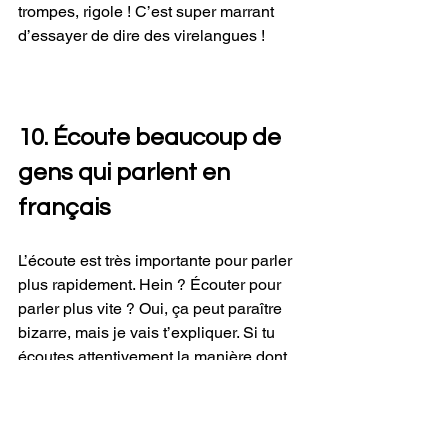
trompes, rigole ! C’est super marrant 
d’essayer de dire des virelangues ! 
10. Écoute beaucoup de 
gens qui parlent en 
français 
L’écoute est très importante pour parler 
plus rapidement. Hein ? Écouter pour 
parler plus vite ? Oui, ça peut paraître 
bizarre, mais je vais t’expliquer. Si tu 
écoutes attentivement la manière dont 
les Français parlent, tu pourras mieux 
les imiter. Ce n’est pas grave si tu ne 
comprends pas tout au début. Petit à 