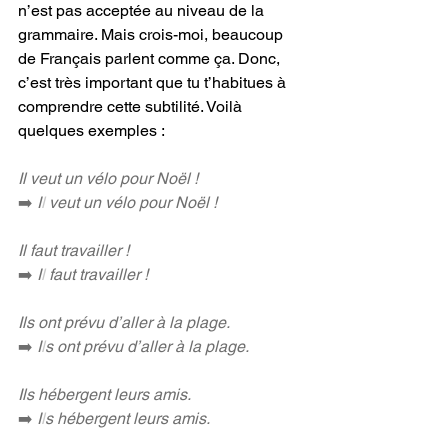
n’est pas acceptée au niveau de la 
grammaire. Mais crois-moi, beaucoup 
de Français parlent comme ça. Donc, 
c’est très important que tu t’habitues à 
comprendre cette subtilité. Voilà 
quelques exemples :
Il veut un vélo pour Noël !
➡️ 
I
l 
veut un vélo pour Noël !
Il faut travailler !
➡️ 
I
l
 faut travailler !
Ils ont prévu d’aller à la plage.
➡️ 
I
l
s ont prévu d’aller à la plage.
Ils hébergent leurs amis.
➡️ 
I
l
s hébergent leurs amis. 