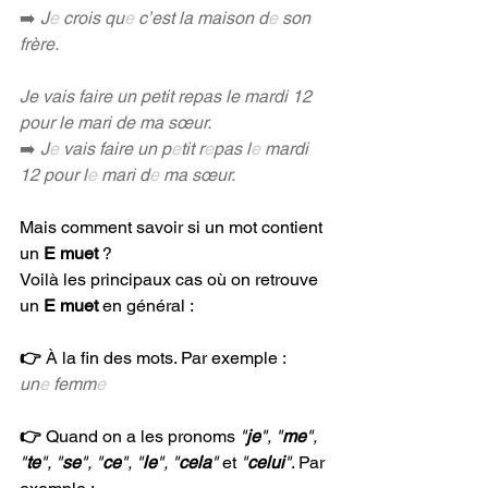
➡️ 
J
e
 crois qu
e
 c’est la maison d
e
 son 
frère.
Je vais faire un petit repas le mardi 12 
pour le mari de ma sœur.
➡️ 
J
e
 vais faire un p
e
tit r
e
pas l
e
 mardi 
12 pour l
e
 mari d
e
 ma sœur.
Mais comment savoir si un mot contient 
un 
E muet 
? 
Voilà les principaux cas où on retrouve 
un 
E muet
 en général :
👉 
À la fin des mots. Par exemple : 
un
e
 femm
e
👉 
Quand on a les pronoms
 "
je
", "
me
", 
"
te
", "
se
", "
ce
", "
le
", "
cela
" 
et 
"
celui
"
. Par 