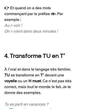
👉 
Et quand on a des mots 
commençant par le préfixe 
re-
. Par 
exemple : 
Au r
e
voir ! 
On r
e
vient dans deux minutes !
4. Transforme TU en T’
À l’oral et dans le langage très familier, 
TU 
se transforme en 
T’
 devant une 
voyelle
 ou un 
H muet
. Ce n’est pas très 
correct, mais tout le monde le fait. Je te 
donne des exemples.
Tu es parti en vacances ?