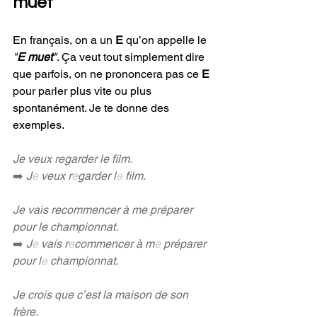
muet
En français, on a un 
E 
qu’on appelle le 
"
E muet
"
. Ça veut tout simplement dire 
que parfois, on ne prononcera pas ce 
E 
pour parler plus vite ou plus 
spontanément. Je te donne des 
exemples.
Je veux regarder le film.
➡️ 
J
e
 veux r
e
garder l
e 
film.
Je vais recommencer à me préparer 
pour le championnat.
➡️ 
J
e
 vais r
e
commencer à m
e
 préparer 
pour l
e
 championnat.
Je crois que c’est la maison de son 
frère.