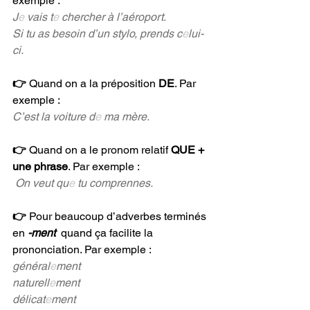
exemple : 
J
e
 vais t
e
 chercher à l’aéroport.
Si tu as besoin d’un stylo, prends c
e
lui-
ci.
👉 
Quand on a la préposition 
DE
. Par 
exemple : 
C’est la voiture d
e
 ma mère.
👉 
Quand on a le pronom relatif 
QUE + 
une phrase
. Par exemple : 
On veut qu
e
 tu comprennes.
👉 
Pour beaucoup d’adverbes terminés 
en 
-ment  
quand ça facilite la 
prononciation. Par exemple : 
général
e
ment
naturell
e
ment
délicat
e
ment