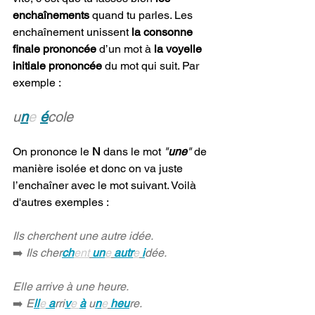
enchaînements
 quand tu parles. Les 
enchaînement unissent 
la consonne 
finale prononcée
 d’un mot à 
la voyelle 
initiale prononcée
 du mot qui suit. Par 
exemple :
u
n
e
é
cole
On prononce le 
N
 dans le mot 
"
une
" 
de 
manière isolée et donc on va juste 
l’enchaîner avec le mot suivant. Voilà 
d'autres exemples :
Ils cherchent une autre idée.
➡️
 Ils cher
ch
ent
un
e
autr
e
i
dée.
Elle arrive à une heure.
➡️
 E
ll
e
 a
rri
v
e 
à
u
n
e
heu
re.