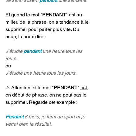
Je serai absent 
pendant 
une semaine.
Et quand le mot "
PENDANT
" 
est au 
milieu de la phrase
, on a tendance à le 
supprimer pour parler plus vite. Du 
coup, tu peux dire :
J’étudie 
pendant 
une heure tous les 
jours.
ou
J’étudie une heure tous les jours.
⚠️ Attention, si le mot "
PENDANT
" 
est 
en début de phrase
, on ne peut pas le 
supprimer. Regarde cet exemple : 
Pendant 
6 mois, je ferai du sport et je 
verrai bien le résultat.