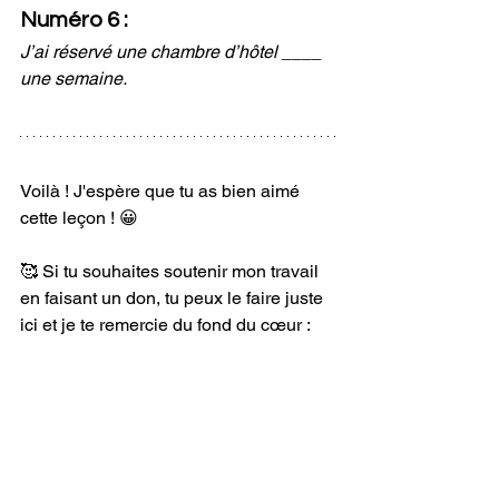
Numéro 6 :
J’ai réservé une chambre d’hôtel ____ 
une semaine.
Voilà ! J'espère que tu as bien aimé 
cette leçon ! 😀
🥰 Si tu souhaites soutenir mon travail 
en faisant un don, tu peux le faire juste 
ici et je te remercie du fond du cœur :   
📖 Si tu veux progresser encore plus et 
encore plus vite, compte sur moi, je 