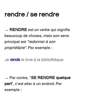
rendre / se rendre
→ 
RENDRE 
est un verbe qui signifie 
beaucoup de choses, mais son sens 
principal est 
"redonner à son 
propriétaire"
. Par exemple :
Je 
rends 
le livre à la bibliothèque.
→ 
Par contre, "
SE RENDRE quelque 
part
", c’est aller à un endroit. Par 
exemple :
Je 
me rends
 au travail.
(je vais au travail)