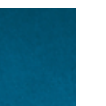
sans t’en rendre compte. Ce sont des erreurs de
grammaire, de vocabulaire, de structure… et
même des erreurs de sens ! Mais pas de panique.
Je vais t’expliquer chaque point clairement, avec
des exemples concrets, pour que tu comprennes
une bonne fois pour toutes. C’est parti !